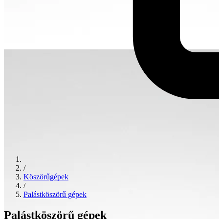
/
Köszörűgépek
/
Palástköszörű gépek
Palástköszörű gépek