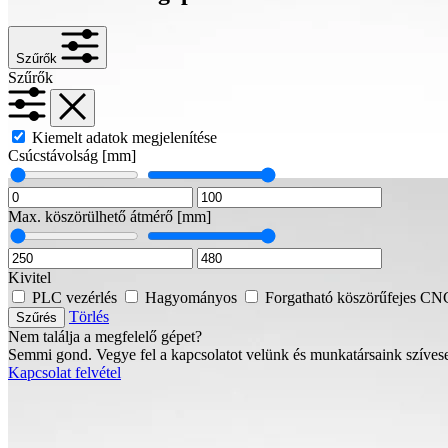
Szűrők
Szűrők
Kiemelt adatok megjelenítése
Csúcstávolság
[mm]
Max. köszörülhető átmérő
[mm]
Kivitel
PLC vezérlés
Hagyományos
Forgatható köszörűfejes C
Törlés
Szűrés
Nem találja a megfelelő gépet?
Semmi gond. Vegye fel a kapcsolatot velünk és munkatársaink szíves
Kapcsolat felvétel