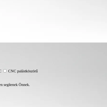
NC
CNC palástköszörű
en segítenek Önnek.