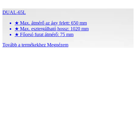
DUAL-65L
★
Max. átmérő az ágy felett: 650 mm
★
Max. esztergálható hossz: 1020 mm
★
Főorsó furat átmérő: 75 mm
Tovább a termékekhez
Megnézem