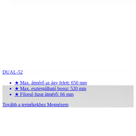
DUAL-52
★
Max. átmérő az ágy felett: 650 mm
★
Max. esztergálható hossz: 520 mm
★
Főorsó furat átmérő: 66 mm
Tovább a termékekhez
Megnézem