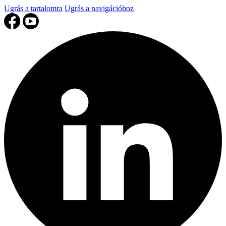
Ugrás a tartalomra
Ugrás a navigációhoz