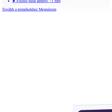
★
Főorsó furat átmérő: 71 mm
Tovább a termékekhez
Megnézem