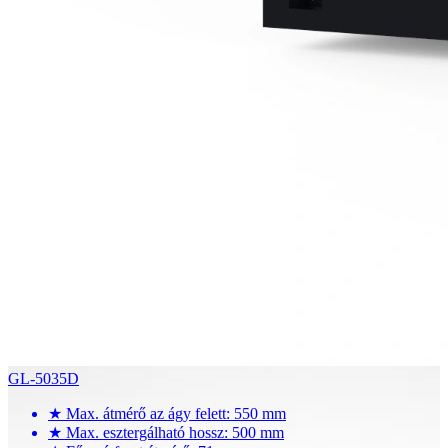
GL-5035D
★
Max. átmérő az ágy felett: 550 mm
★
Max. esztergálható hossz: 500 mm