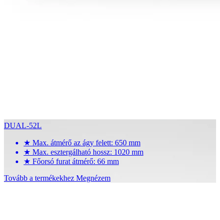
DUAL-52L
★
Max. átmérő az ágy felett: 650 mm
★
Max. esztergálható hossz: 1020 mm
★
Főorsó furat átmérő: 66 mm
Tovább a termékekhez
Megnézem