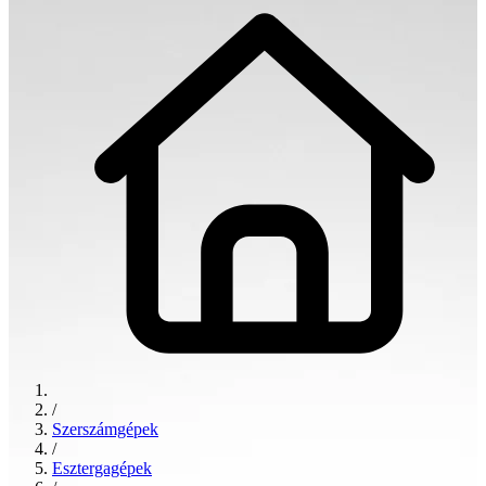
/
Szerszámgépek
/
Esztergagépek