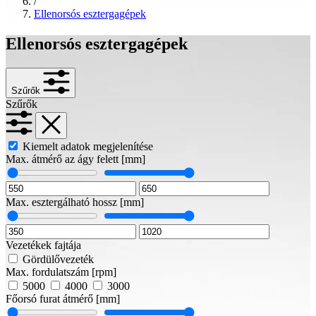
/
Ellenorsós esztergagépek
Ellenorsós esztergagépek
Szűrők
Szűrők
Kiemelt adatok megjelenítése
Max. átmérő az ágy felett
[mm]
Max. esztergálható hossz
[mm]
Vezetékek fajtája
Gördülővezeték
Max. fordulatszám
[rpm]
5000
4000
3000
Főorsó furat átmérő
[mm]