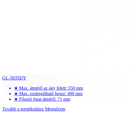
GL-5035DY
★
Max. átmérő az ágy felett: 550 mm
★
Max. esztergálható hossz: 490 mm
★
Főorsó furat átmérő: 71 mm
Tovább a termékekhez
Megnézem