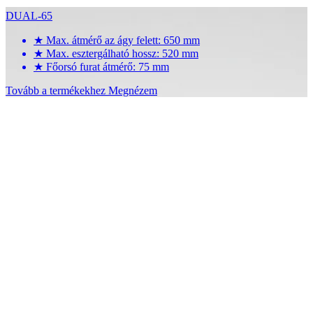
DUAL-65
★
Max. átmérő az ágy felett: 650 mm
★
Max. esztergálható hossz: 520 mm
★
Főorsó furat átmérő: 75 mm
Tovább a termékekhez
Megnézem