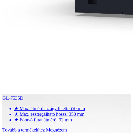
GL-7535D
★
Max. átmérő az ágy felett: 650 mm
★
Max. esztergálható hossz: 350 mm
★
Főorsó furat átmérő: 92 mm
Tovább a termékekhez
Megnézem