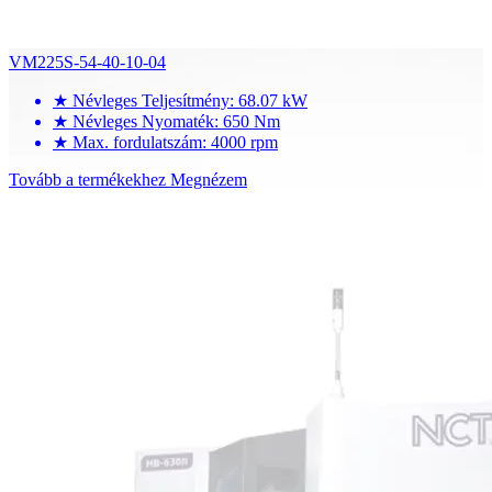
VM225S-54-40-10-04
★
Névleges Teljesítmény: 68.07 kW
★
Névleges Nyomaték: 650 Nm
★
Max. fordulatszám: 4000 rpm
Tovább a termékekhez
Megnézem