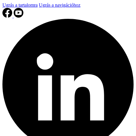
Ugrás a tartalomra
Ugrás a navigációhoz