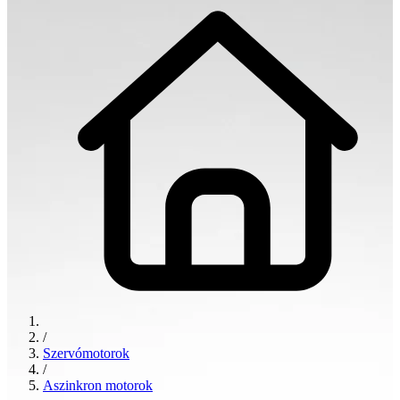
/
Szervómotorok
/
Aszinkron motorok