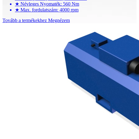
★
Névleges Nyomaték: 560 Nm
★
Max. fordulatszám: 4000 rpm
Tovább a termékekhez
Megnézem