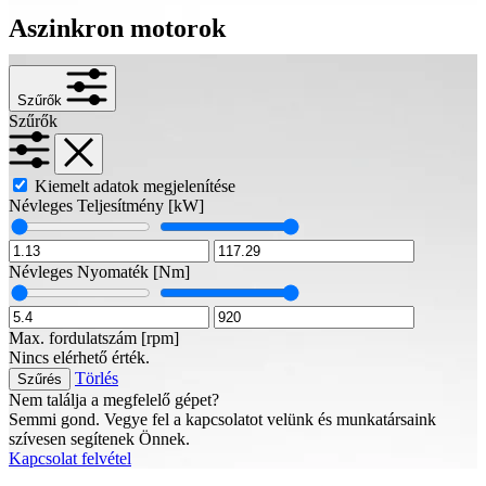
Aszinkron motorok
Szűrők
Szűrők
Kiemelt adatok megjelenítése
Névleges Teljesítmény
[kW]
Névleges Nyomaték
[Nm]
Max. fordulatszám
[rpm]
Nincs elérhető érték.
Törlés
Szűrés
Nem találja a megfelelő gépet?
Semmi gond. Vegye fel a kapcsolatot velünk és munkatársaink
szívesen segítenek Önnek.
Kapcsolat felvétel