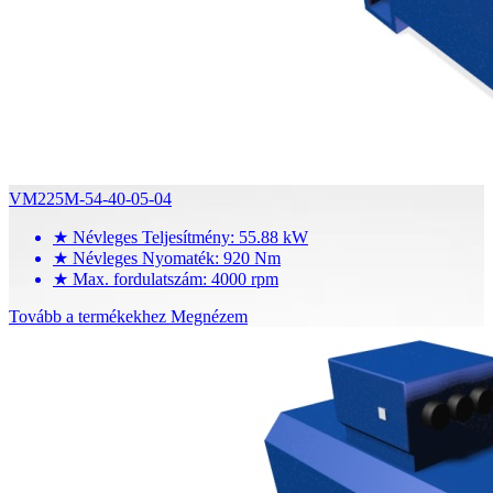
VM225M-54-40-05-04
★
Névleges Teljesítmény: 55.88 kW
★
Névleges Nyomaték: 920 Nm
★
Max. fordulatszám: 4000 rpm
Tovább a termékekhez
Megnézem