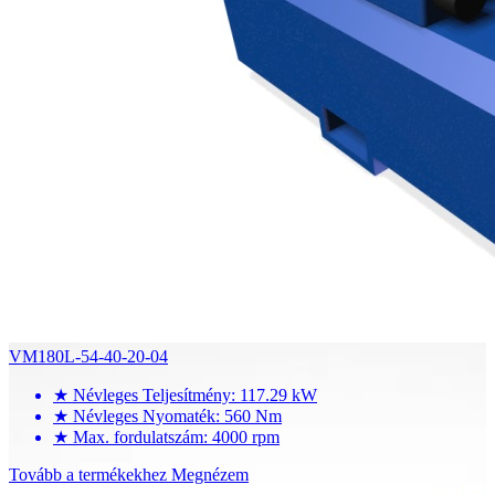
VM180L-54-40-20-04
★
Névleges Teljesítmény: 117.29 kW
★
Névleges Nyomaték: 560 Nm
★
Max. fordulatszám: 4000 rpm
Tovább a termékekhez
Megnézem