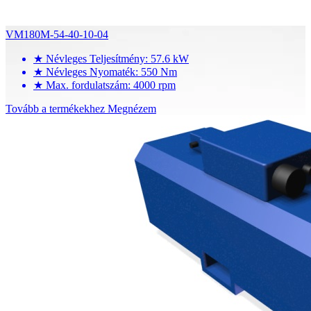
VM180M-54-40-10-04
★
Névleges Teljesítmény: 57.6 kW
★
Névleges Nyomaték: 550 Nm
★
Max. fordulatszám: 4000 rpm
Tovább a termékekhez
Megnézem