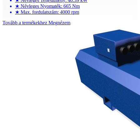
★
Névleges Teljesítmény: 40.39 kW
★
Névleges Nyomaték: 665 Nm
★
Max. fordulatszám: 4000 rpm
Tovább a termékekhez
Megnézem