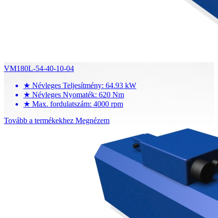
VM180L-54-40-10-04
★
Névleges Teljesítmény: 64.93 kW
★
Névleges Nyomaték: 620 Nm
★
Max. fordulatszám: 4000 rpm
Tovább a termékekhez
Megnézem