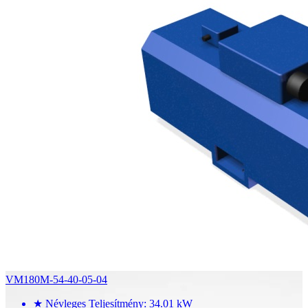
VM180M-54-40-05-04
★
Névleges Teljesítmény: 34.01 kW