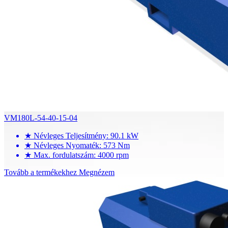
VM180L-54-40-15-04
★
Névleges Teljesítmény: 90.1 kW
★
Névleges Nyomaték: 573 Nm
★
Max. fordulatszám: 4000 rpm
Tovább a termékekhez
Megnézem