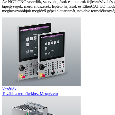
Az NCT CNC vezérlők, szervohajtások és motorok fejlesztésével és gy
tápegységek, mérőrendszerek, léptető hajtások és EtherCAT I/O modul
meghosszabbítjuk meglévő gépei élettartamát, növelve termelékenysé
Vezérlők
Tovább a termékekhez
Megnézem