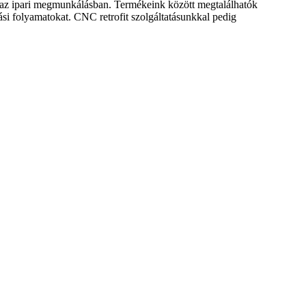
t az ipari megmunkálásban. Termékeink között megtalálhatók
si folyamatokat. CNC retrofit szolgáltatásunkkal pedig