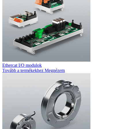
Ethercat I/O modulok
Tovább a termékekhez
Megnézem