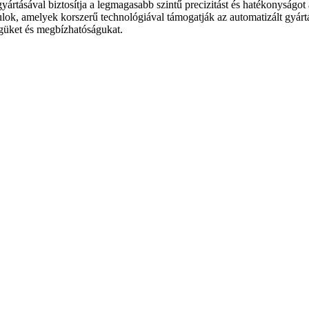
ártásával biztosítja a legmagasabb szintű precizitást és hatékonyságo
ok, amelyek korszerű technológiával támogatják az automatizált gyártá
güket és megbízhatóságukat.