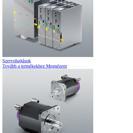
Szervohajtások
Tovább a termékekhez
Megnézem