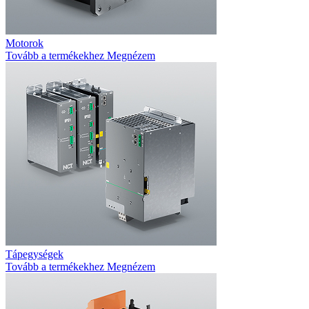
Motorok
Tovább a termékekhez
Megnézem
Tápegységek
Tovább a termékekhez
Megnézem