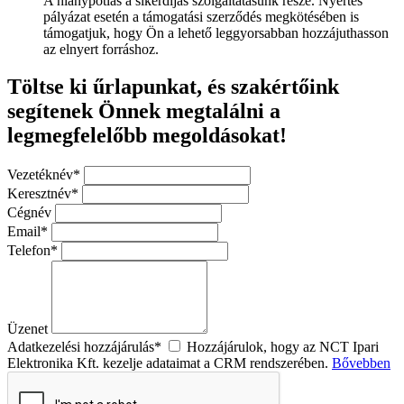
A hiánypótlás a sikerdíjas szolgáltatásunk része. Nyertes
pályázat esetén a támogatási szerződés megkötésében is
támogatjuk, hogy Ön a lehető leggyorsabban hozzájuthasson
az elnyert forráshoz.
Töltse ki űrlapunkat, és szakértőink
segítenek Önnek megtalálni a
legmegfelelőbb megoldásokat!
Vezetéknév*
Keresztnév*
Cégnév
Email*
Telefon*
Üzenet
Adatkezelési hozzájárulás*
Hozzájárulok, hogy az NCT Ipari
Elektronika Kft. kezelje adataimat a CRM rendszerében.
Bővebben