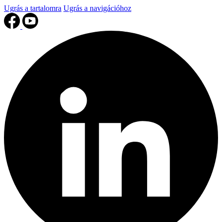
Ugrás a tartalomra
Ugrás a navigációhoz