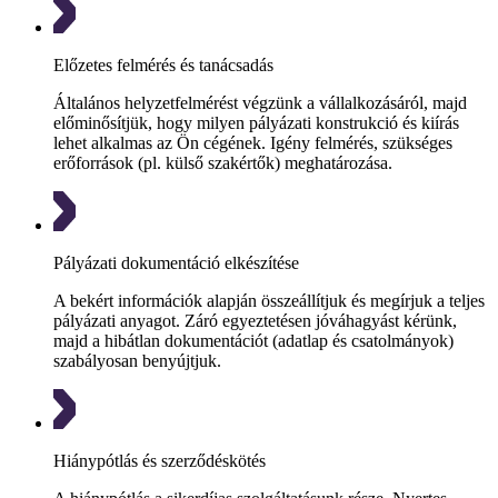
Előzetes felmérés és tanácsadás
Általános helyzetfelmérést végzünk a vállalkozásáról, majd
előminősítjük, hogy milyen pályázati konstrukció és kiírás
lehet alkalmas az Ön cégének. Igény felmérés, szükséges
erőforrások (pl. külső szakértők) meghatározása.
Pályázati dokumentáció elkészítése
A bekért információk alapján összeállítjuk és megírjuk a teljes
pályázati anyagot. Záró egyeztetésen jóváhagyást kérünk,
majd a hibátlan dokumentációt (adatlap és csatolmányok)
szabályosan benyújtjuk.
Hiánypótlás és szerződéskötés