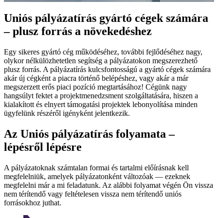
Uniós pályázatírás gyártó cégek számára
– plusz forrás a növekedéshez
Egy sikeres gyártó cég működéséhez, további fejlődéséhez nagy,
olykor nélkülözhetetlen segítség a pályázatokon megszerezhető
plusz forrás. A pályázatírás kulcsfontosságú a gyártó cégek számára
akár új cégként a piacra történő belépéshez, vagy akár a már
megszerzett erős piaci pozíció megtartásához! Cégünk nagy
hangsúlyt fektet a projektmenedzsment szolgáltatására, hiszen a
kialakított és elnyert támogatási projektek lebonyolítása minden
ügyfelünk részéről igényként jelentkezik.
Az Uniós pályázatírás folyamata –
lépésről lépésre
A pályázatoknak számtalan formai és tartalmi előírásnak kell
megfelelniük, amelyek pályázatonként változóak — ezeknek
megfelelni már a mi feladatunk. Az alábbi folyamat végén Ön vissza
nem térítendő vagy feltételesen vissza nem térítendő uniós
forrásokhoz juthat.