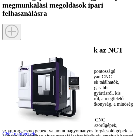
megmunkálási megoldások ipari
felhasználásra
Professzionális szerszámgépek az NCT
kínálatában
A modern gyártás alapját a megbízható és nagy pontosságú
szerszámgépek jelentik. Az NCT kínálatában olyan CNC
szerszámgépek és hagyományos forgácsoló gépek találhatók,
amelyek megfelelnek a mai ipari termelés legmagasabb
követelményeinek. Legyen szó egyedi alkatrészgyártásról, kis
szériás gyártásról vagy nagy volumenű termelésről, a megfelelő
szerszámgép kiválasztása kulcsfontosságú a hatékonyság, a minőség
és a versenyképesség szempontjából.
Kínálatunkban megtalálhatók CNC marógépek, CNC
esztergagépek, szerkezetmegmunkáló gépek, köszörűgépek,
szikraforgácsoló gépek, valamint hagyományos forgácsoló gépek is.
CNC marógépek