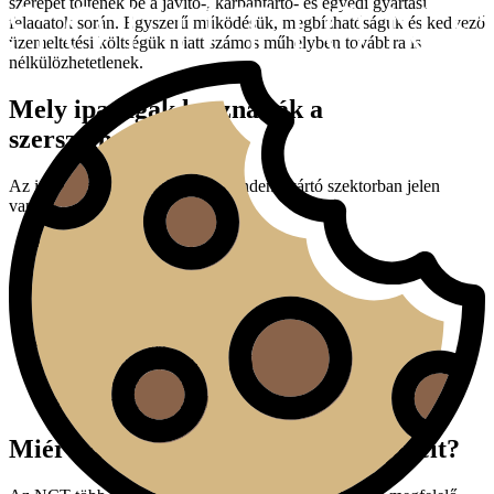
szerepet töltenek be a javító-, karbantartó- és egyedi gyártási
feladatok során. Egyszerű működésük, megbízhatóságuk és kedvező
üzemeltetési költségük miatt számos műhelyben továbbra is
nélkülözhetetlenek.
Mely iparágak használják a
szerszámgépeket?
Az ipari szerszámgépek szinte minden gyártó szektorban jelen
vannak.
gépgyártás
autóipar
repülőgépipar
energetikai ipar
elektronikai ipar
szerszámgyártás
orvostechnikai eszközök gyártása
acélszerkezet-gyártás
általános fémmegmunkálás
Miért válassza az NCT szerszámgépeit?