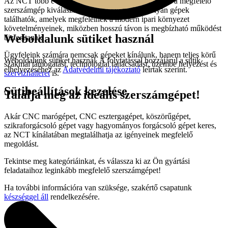
Az NCT több évtizedes tapasztalattal segíti ügyfeleit a megfelelő
szerszámgép kiválasztásában. Kínálatunkban olyan gépek
találhatók, amelyek megfelelnek a modern ipari környezet
követelményeinek, miközben hosszú távon is megbízható működést
Weboldalunk sütiket használ
biztosítanak.
Ügyfeleink számára nemcsak gépeket kínálunk, hanem teljes körű
Weboldalunk sütiket használ. A folytatással hozzájárul a sütik
szakmai támogatást, technológiai tanácsadást, üzembe helyezést és
elhelyezéséhez az
Adatvédelmi tájékoztató
leírtak szerint.
szervizhátteret
is.
Sütibeállítások kezelése
Találja meg az ideális szerszámgépet!
Akár CNC marógépet, CNC esztergagépet, köszörűgépet,
szikraforgácsoló gépet vagy hagyományos forgácsoló gépet keres,
az NCT kínálatában megtalálhatja az igényeinek megfelelő
megoldást.
Tekintse meg kategóriáinkat, és válassza ki az Ön gyártási
feladataihoz leginkább megfelelő szerszámgépet!
Ha további információra van szüksége, szakértő csapatunk
készséggel áll
rendelkezésére.