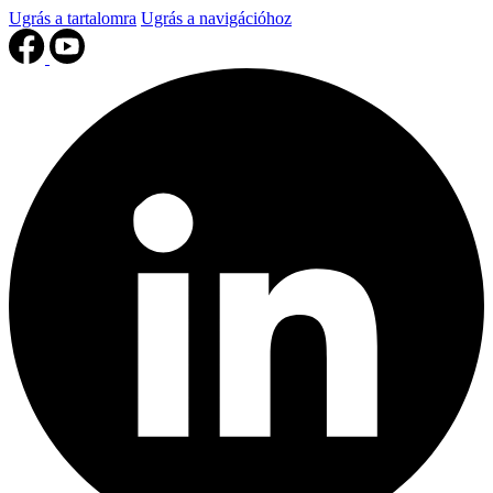
Ugrás a tartalomra
Ugrás a navigációhoz