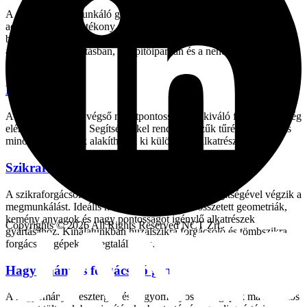
A szerkezetmegmunkáló gépek nagy méretű munkadarabok és
acélszerkezetek hatékony megmunkálására készültek. Ezek a
berendezések különösen fontos szerepet töltenek be az
acélszerkezet-gyártásban, az építőiparban és a nehézipari
alkalmazásokban.
Köszörűgépek
A köszörűgépek a végső méretpontosság és a kiváló felületi minőség
elérését szolgálják. Segítségükkel rendkívül szűk tűrések és magas
minőségű felületek alakíthatók ki különböző alkatrészeken.
Szikraforgácsoló gépek
A szikraforgácsoló gépek elektromos kisülések segítségével végzik a
megmunkálást. Ideális megoldást jelentenek összetett geometriák,
kemény anyagok és nagy pontosságot igénylő alkatrészek
Copyrights © 2026 All Rights Reserved NCT Zrt.
gyártásához. Kínálatunkban huzalszikra forgácsoló és tömbszikra
forgácsoló gépek is megtalálhatók.
Hagyományos forgácsoló gépek
A hagyományos esztergák és hagyományos marógépek ma is fontos