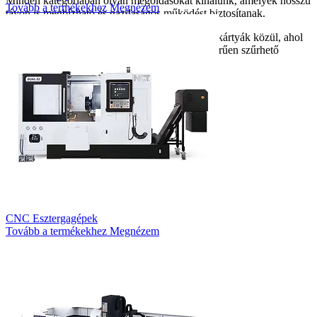
Minden kategóriában olyan megoldásokat kínálunk, amelyek hosszú
Tovább a termékekhez
Megnézem
távon is megbízható és gazdaságos működést biztosítanak.
Válassza ki az Önt érdeklő kategóriát az alábbi kártyák közül, ahol
az adott géptípus teljes kínálatát listázva, egyszerűen szűrhető
formában tekintheti meg.
CNC Esztergagépek
Tovább a termékekhez
Megnézem