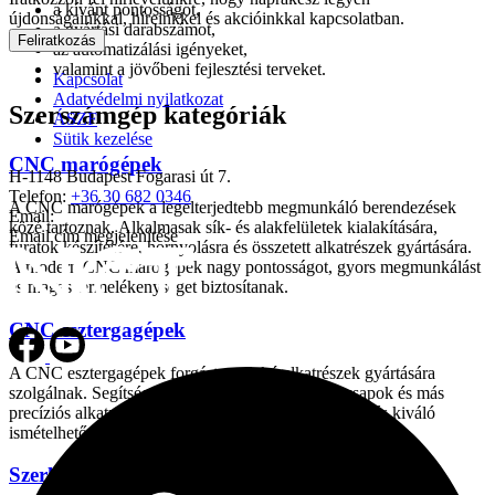
a kívánt pontosságot,
újdonságainkkal, híreinkkel és akcióinkkal kapcsolatban.
a gyártási darabszámot,
Feliratkozás
az automatizálási igényeket,
valamint a jövőbeni fejlesztési terveket.
Kapcsolat
Adatvédelmi nyilatkozat
Szerszámgép kategóriák
ÁSZF
Sütik kezelése
CNC marógépek
H-1148 Budapest Fogarasi út 7.
Telefon:
+36 30 682 0346
A CNC marógépek a legelterjedtebb megmunkáló berendezések
Email:
közé tartoznak. Alkalmasak sík- és alakfelületek kialakítására,
Email cím megjelenítése
furatok készítésére, hornyolásra és összetett alkatrészek gyártására.
A modern CNC marógépek nagy pontosságot, gyors megmunkálást
és magas termelékenységet biztosítanak.
CNC esztergagépek
A CNC esztergagépek forgástest alakú alkatrészek gyártására
szolgálnak. Segítségükkel tengelyek, perselyek, csapok és más
precíziós alkatrészek készíthetők nagy pontossággal és kiváló
ismételhetőséggel.
Szerkezetmegmunkáló gépek