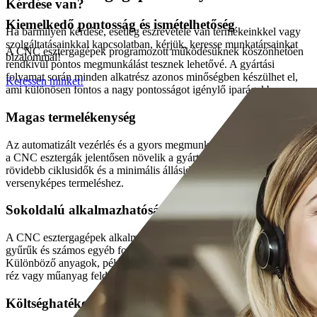
Kérdése van?
Kiemelkedő pontosság és ismételhetőség
Ha bármilyen kérdése, esetleg észrevétele van termékeinkkel vagy
szolgáltatásainkkal kapcsolatban, kérjük, keresse munkatársainkat
A CNC esztergagépek programozott működésüknek köszönhetően
bizalommal!
rendkívül pontos megmunkálást tesznek lehetővé. A gyártási
folyamat során minden alkatrész azonos minőségben készülhet el,
Keressen minket!
ami különösen fontos a nagy pontosságot igénylő iparágakban.
Magas termelékenység
Az automatizált vezérlés és a gyors megmunkálási folyamatok révén
a CNC esztergák jelentősen növelik a gyártás hatékonyságát. A
rövidebb ciklusidők és a minimális állásidő hozzájárulnak a
versenyképes termeléshez.
Sokoldalú alkalmazhatóság
A CNC esztergagépek alkalmasak tengelyek, perselyek, csapok,
gyűrűk és számos egyéb forgástest alakú alkatrész megmunkálására.
Különböző anyagok, például acél, rozsdamentes acél, alumínium,
réz vagy műanyag feldolgozására is kiváló megoldást jelentenek.
Költséghatékony működés