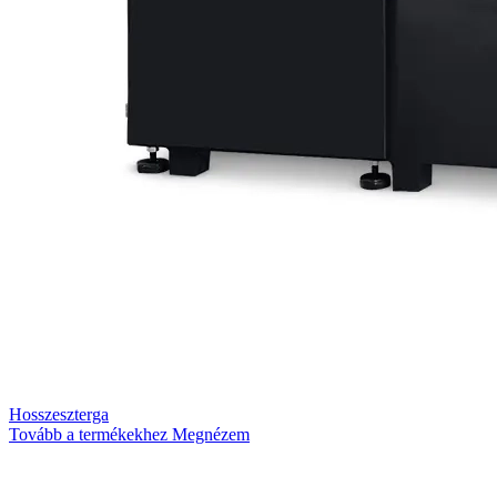
Hosszeszterga
Tovább a termékekhez
Megnézem