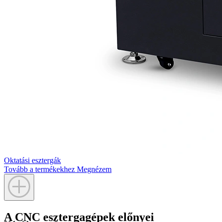
Oktatási esztergák
Tovább a termékekhez
Megnézem
A CNC esztergagépek előnyei