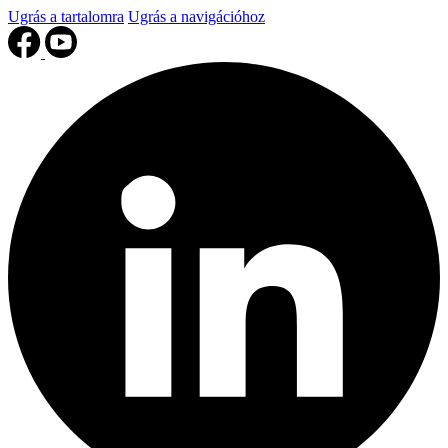
Ugrás a tartalomra
Ugrás a navigációhoz