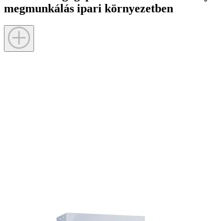
megmunkálás ipari környezetben
Miért válassza a CNC esztergagépeket?
A CNC esztergagépek a modern forgácsolóipar meghatározó
szereplői, amelyek lehetővé teszik a nagy pontosságú, gyors és
ismételhető alkatrészgyártást. A számítógépes vezérlésnek
köszönhetően a CNC eszterga gépek összetett geometriájú
munkadarabok megmunkálására is alkalmasak, miközben biztosítják
a folyamatosan magas minőséget és a hatékony gyártást.
A CNC esztergagépek széles körben alkalmazhatók a gépiparban,
az autóiparban, a repülőgépiparban, az energetikai szektorban és
minden olyan területen, ahol a precíziós alkatrészgyártás
kulcsfontosságú. A korszerű CNC technológia jelentősen csökkenti
a gyártási időt, növeli a termelékenységet és minimalizálja a
hibalehetőségeket.
Válassza ki az Önt érdeklő alkategóriát az alábbi kártyák közül, ahol
az adott géptípus teljes kínálatát listázva, egyszerűen szűrhető