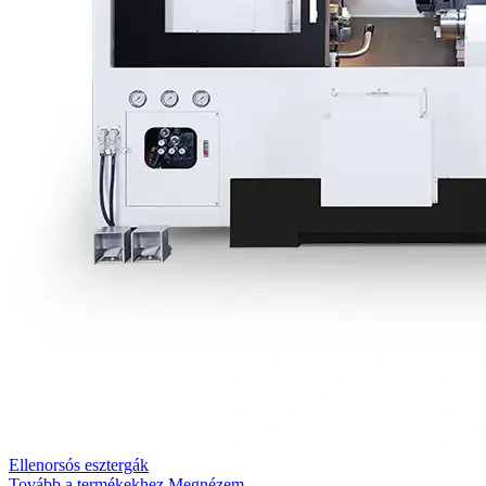
Ellenorsós esztergák
Tovább a termékekhez
Megnézem