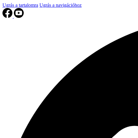
Ugrás a tartalomra
Ugrás a navigációhoz