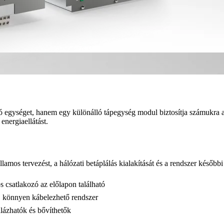
 egységet, hanem egy különálló tápegység modul biztosítja számukra a
energiaellátást.
llamos tervezést, a hálózati betáplálás kialakítását és a rendszer később
csatlakozó az előlapon található
ő, könnyen kábelezhető rendszer
ázhatók és bővíthetők