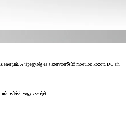
z energiát. A tápegység és a szervoerősítő modulok közötti DC sín
i módosítását vagy cseréjét.