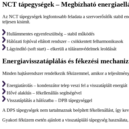
NCT tápegységek – Megbízható energiaell
Az NCT tápegységek legfontosabb feladata a szervoerősítők stabil ene
teljesen kisimít.
Hullámmentes egyenfeszültség – stabil működés
Hálózati fojtóval ellátott rendszer – csökkentett felharmonikusok
Lágyindító (soft start) – elkerüli a túláramvédelmek leoldását
Energiavisszatáplálás és fékezési mechani
Minden hajtásrendszer rendelkezik féküzemmel, amikor a teljesítmény 
Energiatárolás – kondenzátor telep veszi fel a visszatáplált energiát
Hővé alakítás – fékellenállás segítségével
Visszatáplálás a hálózatba – DPB tápegységgel
A DPS tápegységek nem tartalmaznak beépített fékellenállást, így kev
Gyakori féküzem esetén ajánlott a visszatápláló tápegység használata