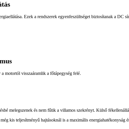
átás
rgiaellátása. Ezek a rendszerek egyenfeszültséget biztosítanak a DC sí
zmus
a motortól visszaáramlik a főtápegység felé.
ésbé melegszenek és nem fűtik a villamos szekrényt. Külső fékellenállá
, még kis teljesítményű hajtásoknál is a maximális energiahatékonyság 