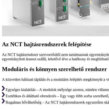
Az NCT hajtásrendszerek felépítése
Az NCT hajtásrendszer szervoerősítői nem tartalmaznak egyenirányító
egyenirányított áramot szállít, lehetővé téve a hatékony és megbízható 
Moduláris és könnyen szerelhető rendszer
A közvetlen hálózati táplálás és a moduláris felépítés megkönnyíti a vi
Egységes kialakítás – A modulok mélysége azonos, minden villamos 
Esztétikus és átlátható elrendezés – Egy vagy több sorba szerelhet
Rugalmas bővíthetőség – Az NCT hajtásrendszerek egyszerűen skál