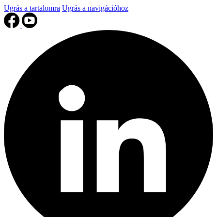
Ugrás a tartalomra
Ugrás a navigációhoz