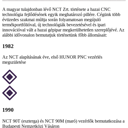
A magyar tulajdonban lévő NCT Zrt. története a hazai CNC
technológia fejlődésének egyik meghatározó pillére. Cégünk több
évtizedes szakmai múltja során folyamatosan megújuló
termékportfólióval, új technológiák bevezetésével és ipari
innovációval vált a hazai gépipar megkerülhetetlen szereplőjévé. Az
alábbi idővonalon bemutatjuk történetünk főbb állomásait:
1982
Az NCT alapításának éve, első HUNOR PNC vezérlés
megszületése
1990
NCT 90T (eszterga) és NCT 90M (maró) vezérlők bemutatkozása a
Budapesti Nemzetközi Vásáron