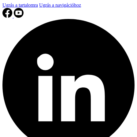
Ugrás a tartalomra
Ugrás a navigációhoz