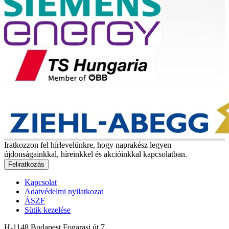
Iratkozzon fel hírlevelünkre, hogy naprakész legyen
újdonságainkkal, híreinkkel és akcióinkkal kapcsolatban.
Feliratkozás
Kapcsolat
Adatvédelmi nyilatkozat
ÁSZF
Sütik kezelése
H-1148 Budapest Fogarasi út 7.