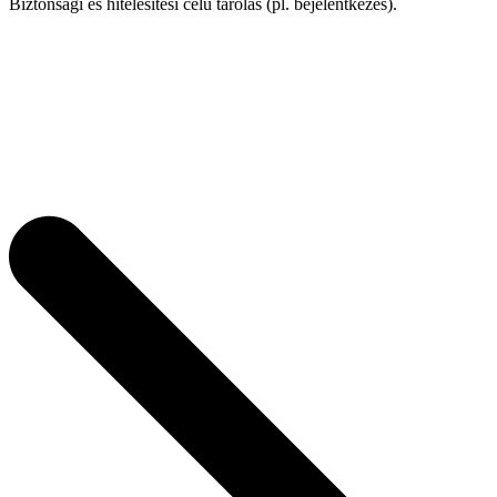
Biztonsági és hitelesítési célú tárolás (pl. bejelentkezés).