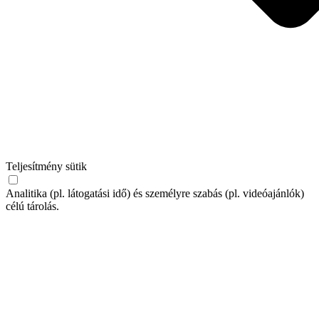
Teljesítmény sütik
Analitika (pl. látogatási idő) és személyre szabás (pl. videóajánlók)
célú tárolás.