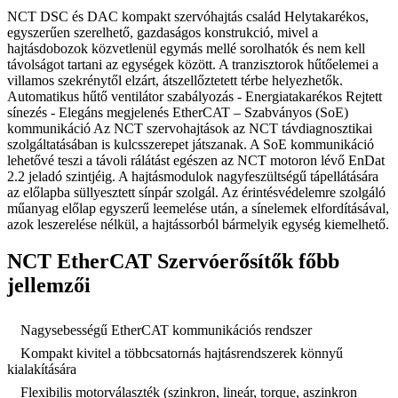
NCT DSC és DAC kompakt szervóhajtás család Helytakarékos,
egyszerűen szerelhető, gazdaságos konstrukció, mivel a
hajtásdobozok közvetlenül egymás mellé sorolhatók és nem kell
távolságot tartani az egységek között. A tranzisztorok hűtőelemei a
villamos szekrénytől elzárt, átszellőztetett térbe helyezhetők.
Automatikus hűtő ventilátor szabályozás - Energiatakarékos Rejtett
sínezés - Elegáns megjelenés EtherCAT – Szabványos (SoE)
kommunikáció Az NCT szervohajtások az NCT távdiagnosztikai
szolgáltatásában is kulcsszerepet játszanak. A SoE kommunikáció
lehetővé teszi a távoli rálátást egészen az NCT motoron lévő EnDat
2.2 jeladó szintjéig. A hajtásmodulok nagyfeszültségű tápellátására
az előlapba süllyesztett sínpár szolgál. Az érintésvédelemre szolgáló
műanyag előlap egyszerű leemelése után, a sínelemek elfordításával,
azok leszerelése nélkül, a hajtássorból bármelyik egység kiemelhető.
NCT EtherCAT Szervóerősítők főbb
jellemzői
Nagysebességű EtherCAT kommunikációs rendszer
Kompakt kivitel a többcsatornás hajtásrendszerek könnyű
kialakítására
Flexibilis motorválaszték (szinkron, lineár, torque, aszinkron