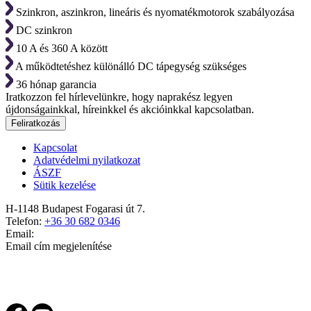
Szinkron, aszinkron, lineáris és nyomatékmotorok szabályozása
DC szinkron
10 A és 360 A között
A működtetéshez különálló DC tápegység szükséges
36 hónap garancia
Iratkozzon fel hírlevelünkre, hogy naprakész legyen
újdonságainkkal, híreinkkel és akcióinkkal kapcsolatban.
Feliratkozás
Kapcsolat
Adatvédelmi nyilatkozat
ÁSZF
Sütik kezelése
H-1148 Budapest Fogarasi út 7.
Telefon:
+36 30 682 0346
Email:
Email cím megjelenítése