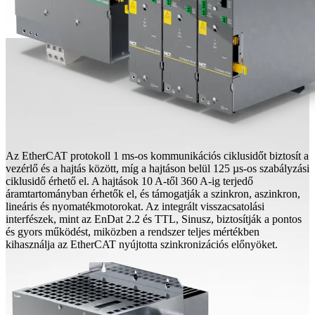
Az EtherCAT protokoll 1 ms-os kommunikációs ciklusidőt biztosít a
vezérlő és a hajtás között, míg a hajtáson belül 125 µs-os szabályzási
ciklusidő érhető el. A hajtások 10 A-től 360 A-ig terjedő
áramtartományban érhetők el, és támogatják a szinkron, aszinkron,
lineáris és nyomatékmotorokat. Az integrált visszacsatolási
interfészek, mint az EnDat 2.2 és TTL, Sinusz, biztosítják a pontos
és gyors működést, miközben a rendszer teljes mértékben
kihasználja az EtherCAT nyújtotta szinkronizációs előnyöket.