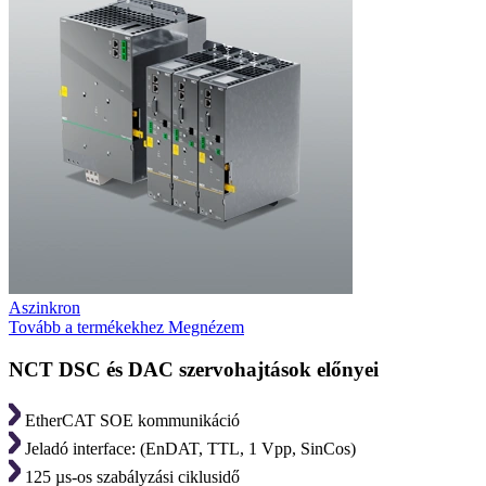
Aszinkron
Tovább a termékekhez
Megnézem
NCT DSC és DAC szervohajtások előnyei
EtherCAT SOE kommunikáció
Jeladó interface: (EnDAT, TTL, 1 Vpp, SinCos)
125 µs-os szabályzási ciklusidő