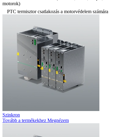
motorok)
PTC termisztor csatlakozás a motorvédelem számára
Szinkron
Tovább a termékekhez
Megnézem