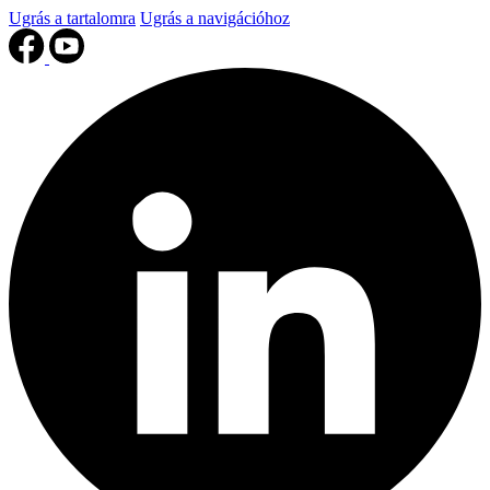
Ugrás a tartalomra
Ugrás a navigációhoz