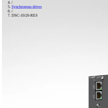
/
Synchronous drives
/
DSC-10/20-RES