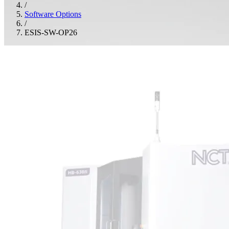
/
Software Options
/
ESIS-SW-OP26