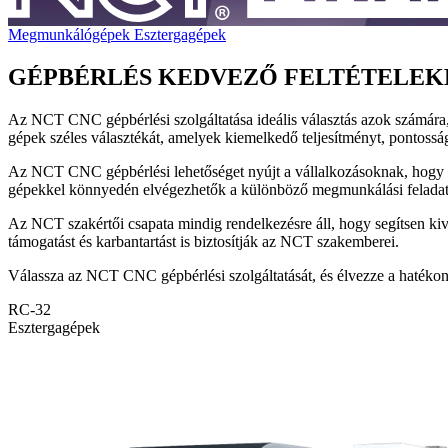
Megmunkálógépek
Esztergagépek
GÉPBÉRLÉS KEDVEZŐ FELTÉTELEK
Az NCT CNC gépbérlési szolgáltatása ideális választás azok számár
gépek széles választékát, amelyek kiemelkedő teljesítményt, pontossá
Az NCT CNC gépbérlési lehetőséget nyújt a vállalkozásoknak, hogy ki
gépekkel könnyedén elvégezhetők a különböző megmunkálási felada
Az NCT szakértői csapata mindig rendelkezésre áll, hogy segítsen k
támogatást és karbantartást is biztosítják az NCT szakemberei.
Válassza az NCT CNC gépbérlési szolgáltatását, és élvezze a hatékon
RC-32
Esztergagépek