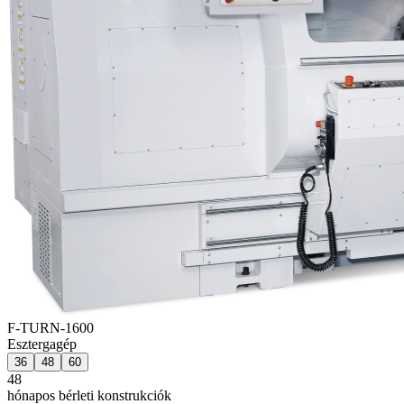
F-TURN-1600
Esztergagép
36
48
60
48
hónapos bérleti konstrukciók