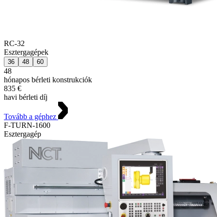
RC-32
Esztergagépek
36
48
60
48
hónapos bérleti konstrukciók
835 €
havi bérleti díj
Tovább a géphez
F-TURN-1600
Esztergagép