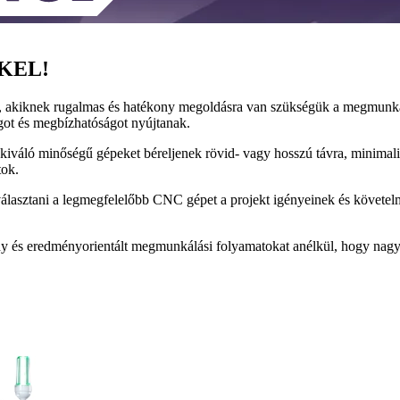
KEL!
a, akiknek rugalmas és hatékony megoldásra van szükségük a megmunk
got és megbízhatóságot nyújtanak.
váló minőségű gépeket béreljenek rövid- vagy hosszú távra, minimalizá
tok.
iválasztani a legmegfelelőbb CNC gépet a projekt igényeinek és követe
y és eredményorientált megmunkálási folyamatokat anélkül, hogy nagy b