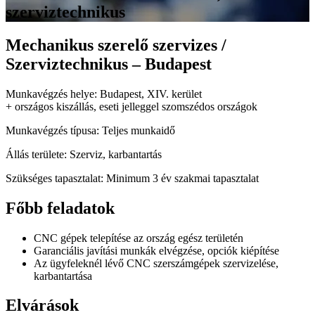
szerviztechnikus
Mechanikus szerelő szervizes /
Szerviztechnikus – Budapest
Munkavégzés helye:
Budapest, XIV. kerület
+ országos kiszállás, eseti jelleggel szomszédos országok
Munkavégzés típusa:
Teljes munkaidő
Állás területe:
Szerviz, karbantartás
Szükséges tapasztalat:
Minimum 3 év szakmai tapasztalat
Főbb feladatok
CNC gépek telepítése az ország egész területén
Garanciális javítási munkák elvégzése, opciók kiépítése
Az ügyfeleknél lévő CNC szerszámgépek szervizelése,
karbantartása
Elvárások