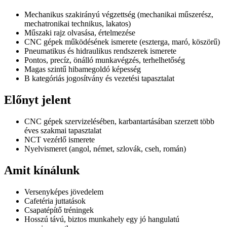
Mechanikus szakirányú végzettség (mechanikai műszerész,
mechatronikai technikus, lakatos)
Műszaki rajz olvasása, értelmezése
CNC gépek működésének ismerete (eszterga, maró, köszörű)
Pneumatikus és hidraulikus rendszerek ismerete
Pontos, precíz, önálló munkavégzés, terhelhetőség
Magas szintű hibamegoldó képesség
B kategóriás jogosítvány és vezetési tapasztalat
Előnyt jelent
CNC gépek szervizelésében, karbantartásában szerzett több
éves szakmai tapasztalat
NCT vezérlő ismerete
Nyelvismeret (angol, német, szlovák, cseh, román)
Amit kínálunk
Versenyképes jövedelem
Cafetéria juttatások
Csapatépítő tréningek
Hosszú távú, biztos munkahely egy jó hangulatú