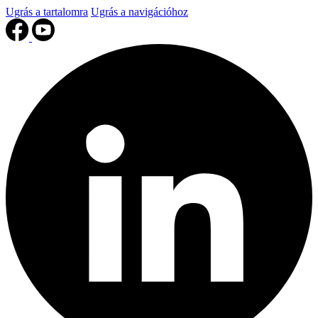
Ugrás a tartalomra
Ugrás a navigációhoz