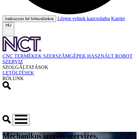
Lépjen velünk kapcsolatba
Karrier
Iratkozzon fel hírlevelünkre
HU
CNC TERMÉKEK
SZERSZÁMGÉPEK
HASZNÁLT
ROBOT
SZERVIZ
SZOLGÁLTATÁSOK
LETÖLTÉSEK
RÓLUNK
Mechanikus szerelő szervizes,