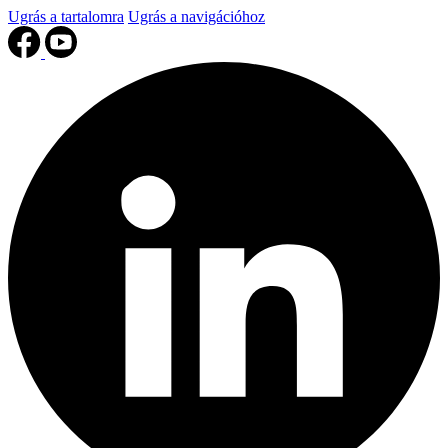
Ugrás a tartalomra
Ugrás a navigációhoz