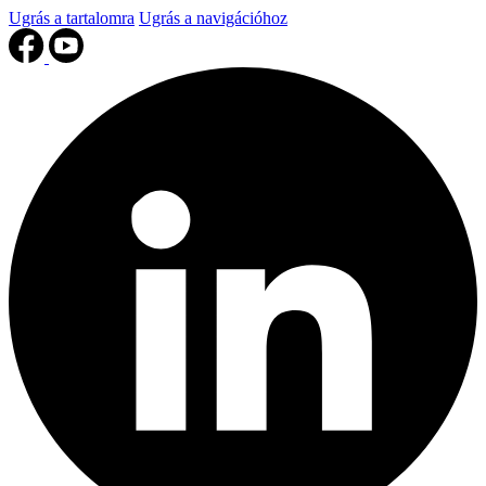
Ugrás a tartalomra
Ugrás a navigációhoz