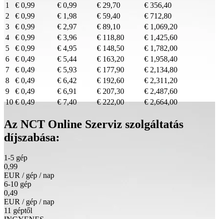
1
€ 0,99
€ 0,99
€ 29,70
€ 356,40
2
€ 0,99
€ 1,98
€ 59,40
€ 712,80
3
€ 0,99
€ 2,97
€ 89,10
€ 1,069,20
4
€ 0,99
€ 3,96
€ 118,80
€ 1,425,60
5
€ 0,99
€ 4,95
€ 148,50
€ 1,782,00
6
€ 0,49
€ 5,44
€ 163,20
€ 1,958,40
7
€ 0,49
€ 5,93
€ 177,90
€ 2,134,80
8
€ 0,49
€ 6,42
€ 192,60
€ 2,311,20
9
€ 0,49
€ 6,91
€ 207,30
€ 2,487,60
10
€ 0,49
€ 7,40
€ 222,00
€ 2,664,00
Az NCT Online Szerviz szolgáltatás
díjszabása:
1-5 gép
0,99
EUR / gép / nap
6-10 gép
0,49
EUR / gép / nap
11 géptől