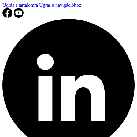
Ugrás a tartalomra
Ugrás a navigációhoz