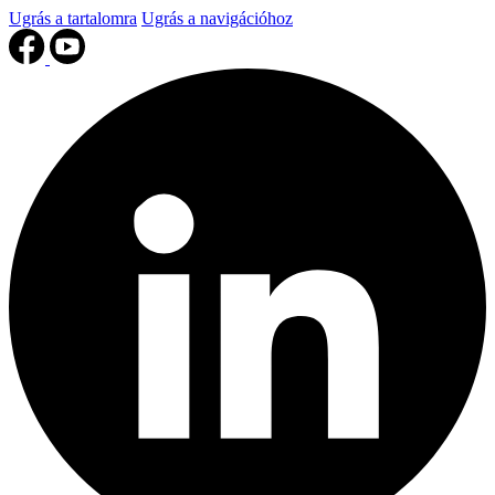
Ugrás a tartalomra
Ugrás a navigációhoz