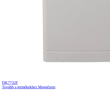
DK7732F
Tovább a termékekhez
Megnézem