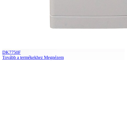
DK7750F
Tovább a termékekhez
Megnézem