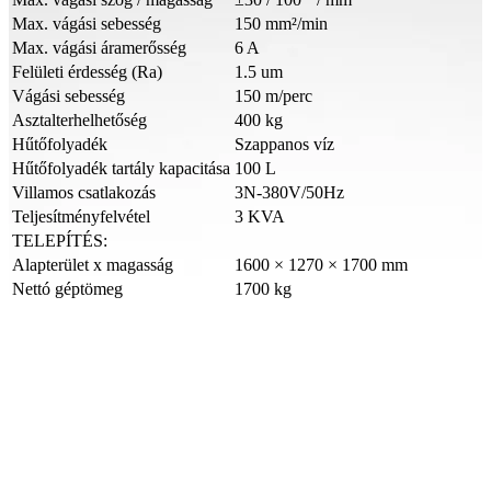
Max. vágási sebesség
150 mm²/min
Max. vágási áramerősség
6 A
Felületi érdesség (Ra)
1.5 um
Vágási sebesség
150 m/perc
Asztalterhelhetőség
400 kg
Hűtőfolyadék
Szappanos víz
Hűtőfolyadék tartály kapacitása
100 L
Villamos csatlakozás
3N-380V/50Hz
Teljesítményfelvétel
3 KVA
TELEPÍTÉS:
Alapterület x magasság
1600 × 1270 × 1700 mm
Nettó géptömeg
1700 kg