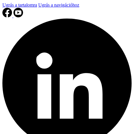
Ugrás a tartalomra
Ugrás a navigációhoz