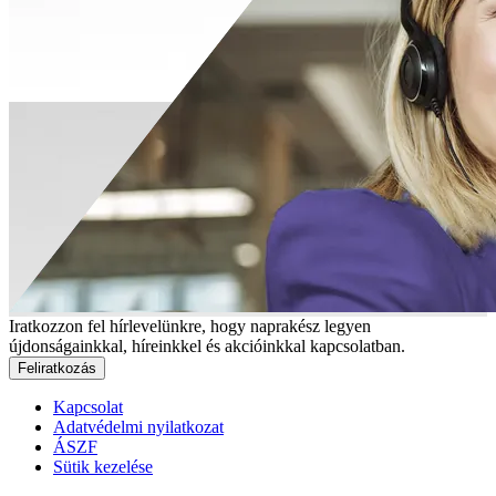
Iratkozzon fel hírlevelünkre, hogy naprakész legyen
újdonságainkkal, híreinkkel és akcióinkkal kapcsolatban.
Feliratkozás
Kapcsolat
Adatvédelmi nyilatkozat
ÁSZF
Sütik kezelése