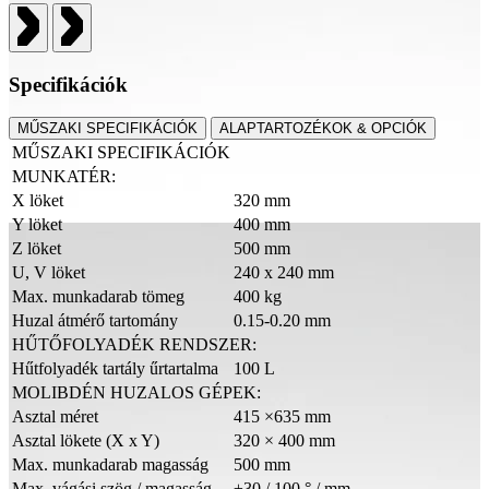
Specifikációk
MŰSZAKI SPECIFIKÁCIÓK
ALAPTARTOZÉKOK & OPCIÓK
MŰSZAKI SPECIFIKÁCIÓK
MUNKATÉR:
X löket
320 mm
Y löket
400 mm
Z löket
500 mm
U, V löket
240 x 240 mm
Max. munkadarab tömeg
400 kg
Huzal átmérő tartomány
0.15-0.20 mm
HŰTŐFOLYADÉK RENDSZER:
Hűtfolyadék tartály űrtartalma
100 L
MOLIBDÉN HUZALOS GÉPEK:
Asztal méret
415 ×635 mm
Asztal lökete (X x Y)
320 × 400 mm
Max. munkadarab magasság
500 mm
Max. vágási szög / magasság
±30 / 100 ° / mm