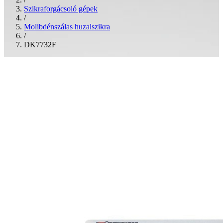
Szikraforgácsoló gépek
/
Molibdénszálas huzalszikra
/
DK7732F