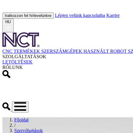
Lépjen velünk kapcsolatba
Karrier
Iratkozzon fel hírlevelünkre
HU
CNC TERMÉKEK
SZERSZÁMGÉPEK
HASZNÁLT
ROBOT
S
SZOLGÁLTATÁSOK
LETÖLTÉSEK
RÓLUNK
Főoldal
/
Szervóhajtások