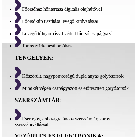
Főorsóház hőntartása digitális olajhűtővel
Főorsókúp tisztítása levegő kifúvatással
Levegő túlnyomással védett főorsó csapágyazás
Tartós zsírkenésű orsóház
TENGELYEK:
Köszörült, nagypontosságú dupla anyás golyósorsók
Mindkét végén csapágyazott és előfeszített golyósorsók
SZERSZÁMTÁR:
Esernyős, dob vagy láncos szerszámtár, karos
szerszámváltással
VEZÉRLÉS ÉS ELEKTRONIKA: