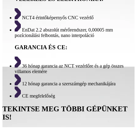
NCT4 érintőképernyős CNC vezérlő
EnDat 2.2 abszolút mérőrendszer, 0,00005 mm
pozícionálási felbontás, nano interpoláció
GARANCIA ÉS CE:
36 hónap garancia az NCT vezérlőre és a gép összes
villamos elemére
12 hónap garancia a szerszámgép mechanikájára
CE megfelelőség
TEKINTSE MEG TÖBBI GÉPÜNKET
IS!