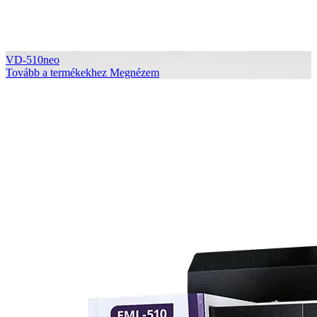
VD-510neo
Tovább a termékekhez
Megnézem