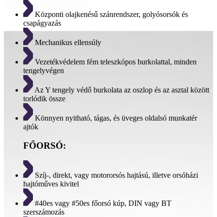
Központi olajkenésű szánrendszer, golyósorsók és
csapágyazás
Mechanikus ellensúly
Vezetékvédelem fém teleszkópos burkolattal, minden
tengelyvégen
Az Y tengely védő burkolata az oszlop és az asztal között
torlódik össze
Könnyen nyitható, tágas, és üveges oldalsó munkatér
ajtók
FŐORSÓ:
Szíj-, direkt, vagy motororsós hajtású, illetve orsóházi
hajtóműves kivitel
#40es vagy #50es főorsó kúp, DIN vagy BT
szerszámozás