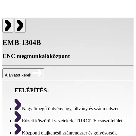
EMB-1304B
CNC megmunkálóközpont
Ajánlatot kérek
FELÉPÍTÉS:
Nagytömegű öntvény ágy, állvány és szánrendszer
Edzett köszörült vezetékek, TURCITE csúszófelület
Központi olajkenésű szánrendszer és golyósorsók