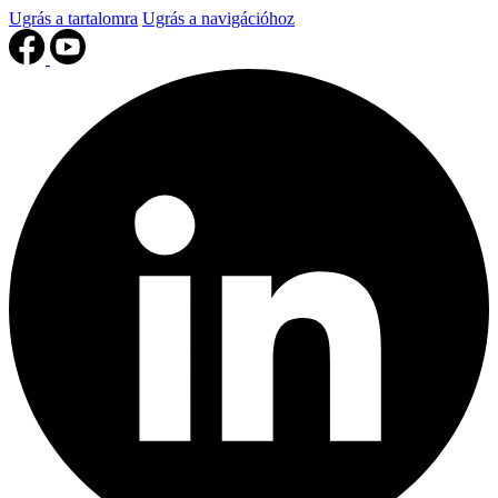
Ugrás a tartalomra
Ugrás a navigációhoz