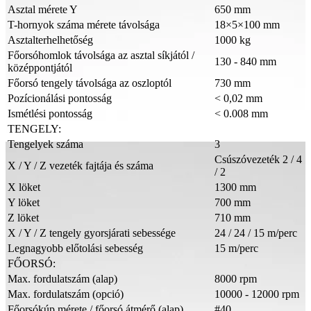
Asztal mérete Y
650 mm
T-hornyok száma mérete távolsága
18×5×100 mm
Asztalterhelhetőség
1000 kg
Főorsóhomlok távolsága az asztal síkjától /
130 - 840 mm
középpontjától
Főorsó tengely távolsága az oszloptól
730 mm
Pozícionálási pontosság
< 0,02 mm
Ismétlési pontosság
< 0.008 mm
TENGELY:
Tengelyek száma
3
Csúszóvezeték 2 / 4
X / Y / Z vezeték fajtája és száma
/ 2
X löket
1300 mm
Y löket
700 mm
Z löket
710 mm
X / Y / Z tengely gyorsjárati sebessége
24 / 24 / 15 m/perc
Legnagyobb előtolási sebesség
15 m/perc
FŐORSÓ:
Max. fordulatszám (alap)
8000 rpm
Max. fordulatszám (opció)
10000 - 12000 rpm
Főorsókúp mérete / főorsó átmérő (alap)
#40