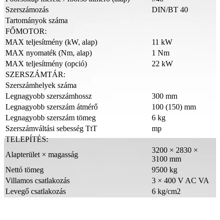
Szerszámozás
DIN/BT 40
Tartományok száma
FŐMOTOR:
MAX teljesítmény (kW, alap)
11 kW
MAX nyomaték (Nm, alap)
1 Nm
MAX teljesítmény (opció)
22 kW
SZERSZÁMTÁR:
Szerszámhelyek száma
Legnagyobb szerszámhossz
300 mm
Legnagyobb szerszám átmérő
100 (150) mm
Legnagyobb szerszám tömeg
6 kg
Szerszámváltási sebesség TtT
mp
TELEPÍTÉS:
3200 × 2830 ×
Alapterület × magasság
3100 mm
Nettó tömeg
9500 kg
Villamos csatlakozás
3 × 400 V AC VA
Levegő csatlakozás
6 kg/cm2