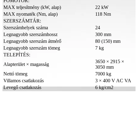
FŐMOTOR:
MAX teljesítmény (kW, alap)
22 kW
MAX nyomaték (Nm, alap)
118 Nm
SZERSZÁMTÁR:
Szerszámhelyek száma
24
Legnagyobb szerszámhossz
300 mm
Legnagyobb szerszám átmérő
80 (150) mm
Legnagyobb szerszám tömeg
7 kg
TELEPÍTÉS:
3650 × 2915 ×
Alapterület × magasság
3050 mm
Nettó tömeg
7000 kg
Villamos csatlakozás
3 × 400 V AC VA
Levegő csatlakozás
6 kg/cm2