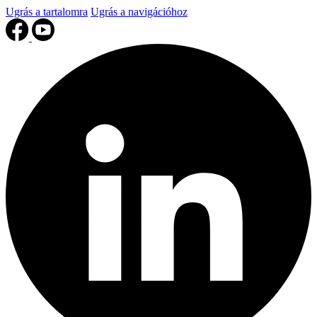
Ugrás a tartalomra
Ugrás a navigációhoz