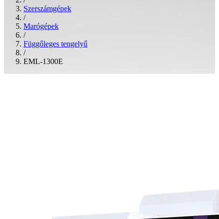
Szerszámgépek
/
Marógépek
/
Függőleges tengelyű
/
EML-1300E