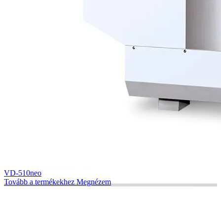
VD-510neo
Tovább a termékekhez
Megnézem