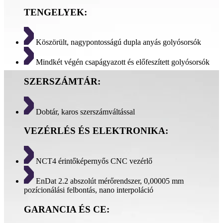
TENGELYEK:
Köszörült, nagypontosságú dupla anyás golyósorsók
Mindkét végén csapágyazott és előfeszített golyósorsók
SZERSZÁMTÁR:
Dobtár, karos szerszámváltással
VEZÉRLÉS ÉS ELEKTRONIKA:
NCT4 érintőképernyős CNC vezérlő
EnDat 2.2 abszolút mérőrendszer, 0,00005 mm
pozícionálási felbontás, nano interpoláció
GARANCIA ÉS CE: