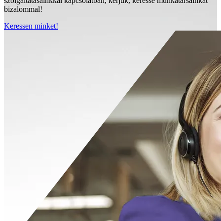
szolgáltatásainkkal kapcsolatban, kérjük, keresse munkatársainkat
bizalommal!
Keressen minket!