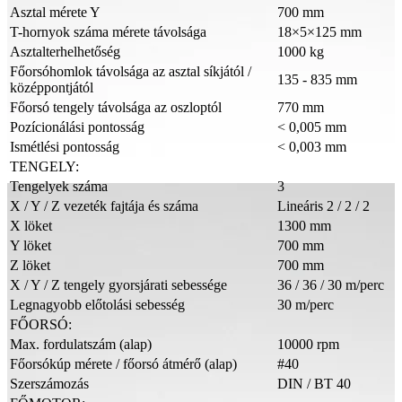
Asztal mérete Y
700 mm
T-hornyok száma mérete távolsága
18×5×125 mm
Asztalterhelhetőség
1000 kg
Főorsóhomlok távolsága az asztal síkjától /
135 - 835 mm
középpontjától
Főorsó tengely távolsága az oszloptól
770 mm
Pozícionálási pontosság
< 0,005 mm
Ismétlési pontosság
< 0,003 mm
TENGELY:
Tengelyek száma
3
X / Y / Z vezeték fajtája és száma
Lineáris 2 / 2 / 2
X löket
1300 mm
Y löket
700 mm
Z löket
700 mm
X / Y / Z tengely gyorsjárati sebessége
36 / 36 / 30 m/perc
Legnagyobb előtolási sebesség
30 m/perc
FŐORSÓ:
Max. fordulatszám (alap)
10000 rpm
Főorsókúp mérete / főorsó átmérő (alap)
#40
Szerszámozás
DIN / BT 40