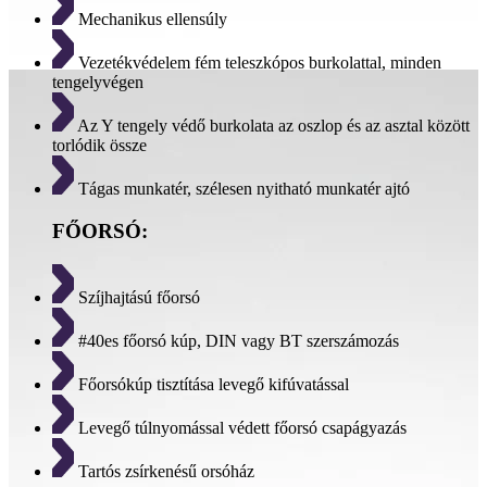
Mechanikus ellensúly
Vezetékvédelem fém teleszkópos burkolattal, minden
tengelyvégen
Az Y tengely védő burkolata az oszlop és az asztal között
torlódik össze
Tágas munkatér, szélesen nyitható munkatér ajtó
FŐORSÓ:
Szíjhajtású főorsó
#40es főorsó kúp, DIN vagy BT szerszámozás
Főorsókúp tisztítása levegő kifúvatással
Levegő túlnyomással védett főorsó csapágyazás
Tartós zsírkenésű orsóház