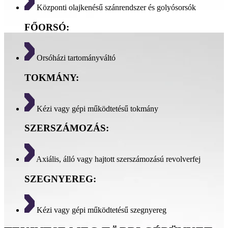
Központi olajkenésű szánrendszer és golyósorsók
FŐORSÓ:
Orsóházi tartományváltó
TOKMÁNY:
Kézi vagy gépi működtetésű tokmány
SZERSZÁMOZÁS:
Axiális, álló vagy hajtott szerszámozású revolverfej
SZEGNYEREG:
Kézi vagy gépi működtetésű szegnyereg