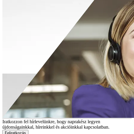
Iratkozzon fel hírlevelünkre, hogy naprakész legyen
újdonságainkkal, híreinkkel és akcióinkkal kapcsolatban.
Feliratkozás