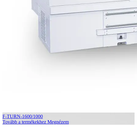
F-TURN-1600/1000
Tovább a termékekhez
Megnézem