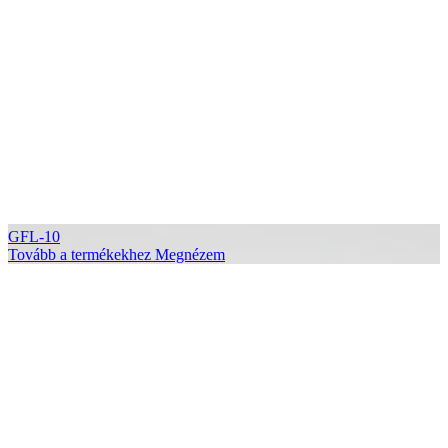
GFL-10
Tovább a termékekhez
Megnézem