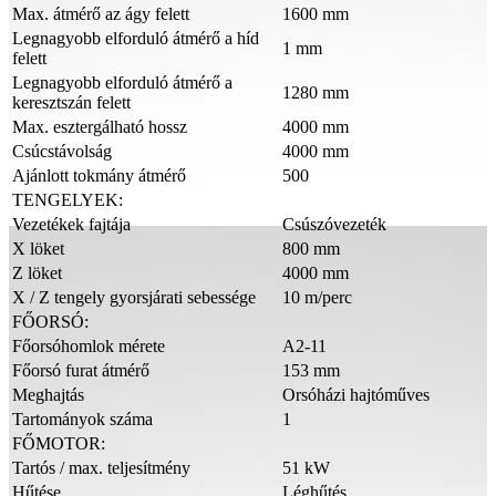
Max. átmérő az ágy felett
1600 mm
Legnagyobb elforduló átmérő a híd
1 mm
felett
Legnagyobb elforduló átmérő a
1280 mm
keresztszán felett
Max. esztergálható hossz
4000 mm
Csúcstávolság
4000 mm
Ajánlott tokmány átmérő
500
TENGELYEK:
Vezetékek fajtája
Csúszóvezeték
X löket
800 mm
Z löket
4000 mm
X / Z tengely gyorsjárati sebessége
10 m/perc
FŐORSÓ:
Főorsóhomlok mérete
A2-11
Főorsó furat átmérő
153 mm
Meghajtás
Orsóházi hajtóműves
Tartományok száma
1
FŐMOTOR:
Tartós / max. teljesítmény
51 kW
Hűtése
Léghűtés