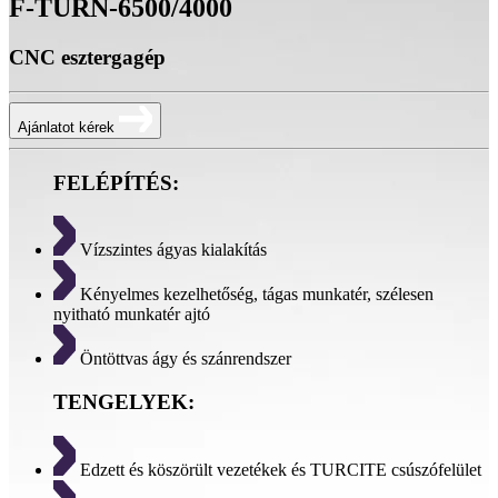
F-TURN-6500/4000
CNC esztergagép
Ajánlatot kérek
FELÉPÍTÉS:
Vízszintes ágyas kialakítás
Kényelmes kezelhetőség, tágas munkatér, szélesen
nyitható munkatér ajtó
Öntöttvas ágy és szánrendszer
TENGELYEK:
Edzett és köszörült vezetékek és TURCITE csúszófelület