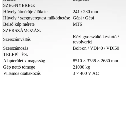
SZEGNYEREG:
Hüvely átmérője / lökete
241 / 230 mm
Hüvely / szegnyeregtest működtetése
Gépi / Gépi
Belső kúp mérete
MT6
SZERSZÁMOZÁS:
Kézi gyorsváltó késtartó /
Szerszámváltás
revolverfej
Szerszámozás
Bolt-on / VDI40 / VDI50
TELEPÍTÉS:
Alapterület x magasság
8510 × 3388 × 2680 mm
Gép nettó tömege
21000 kg
Villamos csatlakozás
3 × 400 V AC