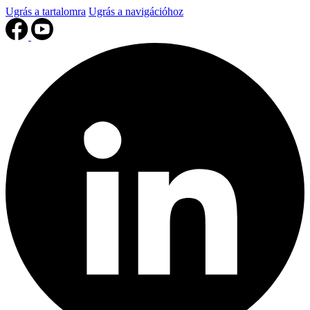
Ugrás a tartalomra
Ugrás a navigációhoz