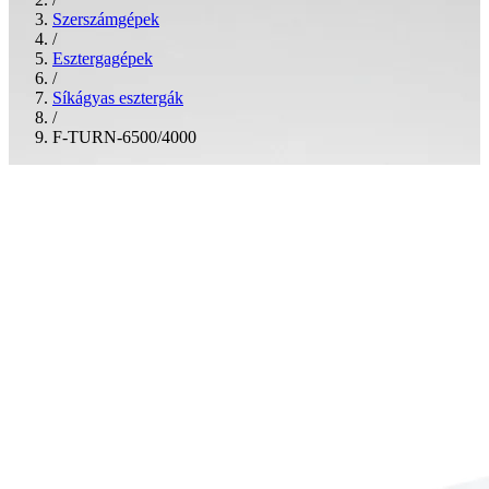
Szerszámgépek
/
Esztergagépek
/
Síkágyas esztergák
/
F-TURN-6500/4000