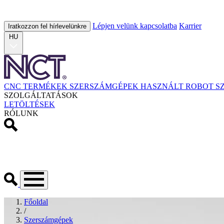
Lépjen velünk kapcsolatba
Karrier
Iratkozzon fel hírlevelünkre
HU
CNC TERMÉKEK
SZERSZÁMGÉPEK
HASZNÁLT
ROBOT
S
SZOLGÁLTATÁSOK
LETÖLTÉSEK
RÓLUNK
Főoldal
/
Szerszámgépek