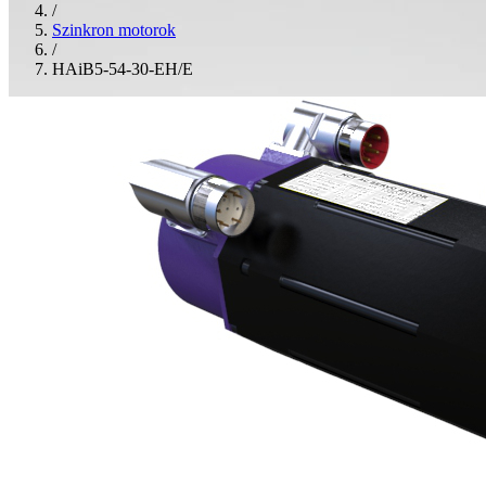
/
Szinkron motorok
/
HAiB5-54-30-EH/E