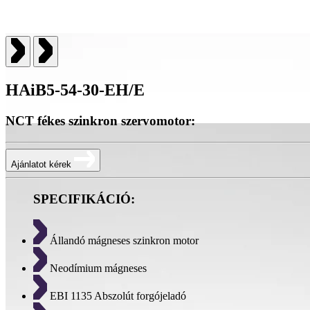
HAiB5-54-30-EH/E
NCT fékes szinkron szervomotor:
Ajánlatot kérek
SPECIFIKÁCIÓ:
Állandó mágneses szinkron motor
Neodímium mágneses
EBI 1135 Abszolút forgójeladó