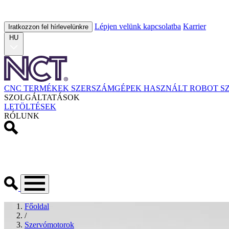
Lépjen velünk kapcsolatba
Karrier
Iratkozzon fel hírlevelünkre
HU
CNC TERMÉKEK
SZERSZÁMGÉPEK
HASZNÁLT
ROBOT
S
SZOLGÁLTATÁSOK
LETÖLTÉSEK
RÓLUNK
Főoldal
/
Szervómotorok