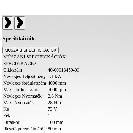
Specifikációk
MŰSZAKI SPECIFICKÁCIÓK
MŰSZAKI SPECIFICKÁCIÓK
SPECIFIKÁCIÓ
Cikkszám
40-00013459-00
Névleges Teljesítmény
1.1 kW
Névleges fordulatszám
4000 rpm
Max. fordulatszám
5000 rpm
Névleges Nyomaték
2.6 Nm
Max. Nyomaték
28 Nm
Ke
73 V
Fék
1
Furatkör
100 mm
Illesztő perem átmérője
80 mm