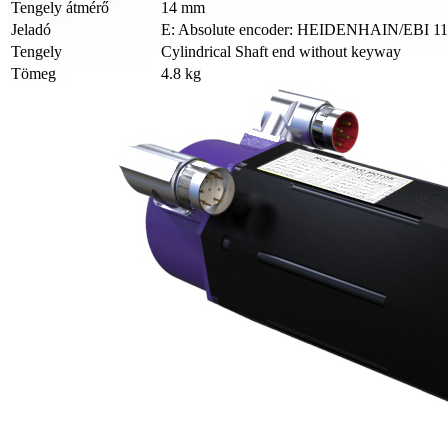
Tengely átmérő
14 mm
Jeladó
E: Absolute encoder: HEIDENHAIN/EBI 113
Tengely
Cylindrical Shaft end without keyway
Tömeg
4.8 kg