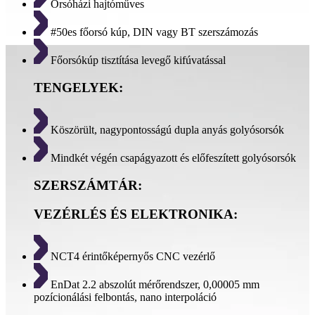
Orsóházi hajtóműves
#50es főorsó kúp, DIN vagy BT szerszámozás
Főorsókúp tisztítása levegő kifúvatással
TENGELYEK:
Köszörült, nagypontosságú dupla anyás golyósorsók
Mindkét végén csapágyazott és előfeszített golyósorsók
SZERSZÁMTÁR:
VEZÉRLÉS ÉS ELEKTRONIKA:
NCT4 érintőképernyős CNC vezérlő
EnDat 2.2 abszolút mérőrendszer, 0,00005 mm
pozícionálási felbontás, nano interpoláció