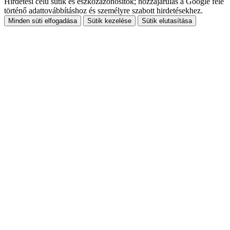
Hirdetési célú sütik és eszközazonosítók; hozzájárulás a Google felé
történő adattovábbításhoz és személyre szabott hirdetésekhez.
Minden süti elfogadása
Sütik kezelése
Sütik elutasítása