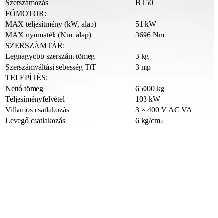
Szerszámozás
BT50
FŐMOTOR:
MAX teljesítmény (kW, alap)
51 kW
MAX nyomaték (Nm, alap)
3696 Nm
SZERSZÁMTÁR:
Legnagyobb szerszám tömeg
3 kg
Szerszámváltási sebesség TtT
3 mp
TELEPÍTÉS:
Nettó tömeg
65000 kg
Teljesíményfelvétel
103 kW
Villamos csatlakozás
3 × 400 V AC VA
Levegő csatlakozás
6 kg/cm2