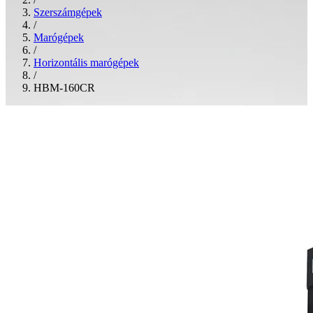
Szerszámgépek
/
Marógépek
/
Horizontális marógépek
/
HBM-160CR