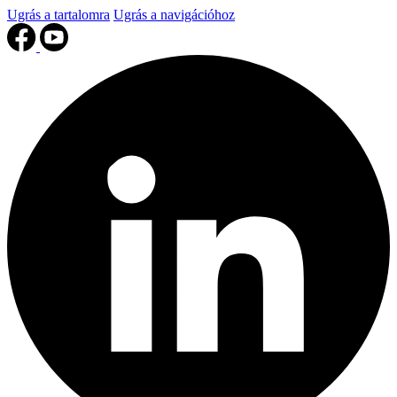
Ugrás a tartalomra
Ugrás a navigációhoz