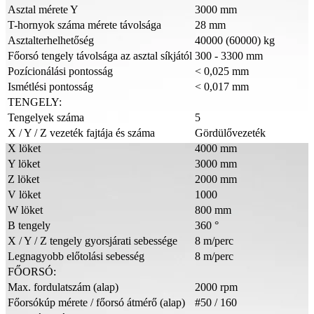
Asztal mérete Y
3000 mm
T-hornyok száma mérete távolsága
28 mm
Asztalterhelhetőség
40000 (60000) kg
Főorsó tengely távolsága az asztal síkjától
300 - 3300 mm
Pozícionálási pontosság
< 0,025 mm
Ismétlési pontosság
< 0,017 mm
TENGELY:
Tengelyek száma
5
X / Y / Z vezeték fajtája és száma
Gördülővezeték
X löket
4000 mm
Y löket
3000 mm
Z löket
2000 mm
V löket
1000
W löket
800 mm
B tengely
360 °
X / Y / Z tengely gyorsjárati sebessége
8 m/perc
Legnagyobb előtolási sebesség
8 m/perc
FŐORSÓ:
Max. fordulatszám (alap)
2000 rpm
Főorsókúp mérete / főorsó átmérő (alap)
#50 / 160