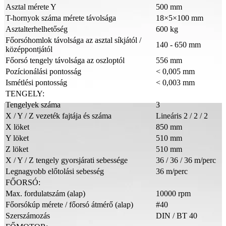
Asztal mérete Y
500 mm
T-hornyok száma mérete távolsága
18×5×100 mm
Asztalterhelhetőség
600 kg
Főorsóhomlok távolsága az asztal síkjától /
140 - 650 mm
középpontjától
Főorsó tengely távolsága az oszloptól
556 mm
Pozícionálási pontosság
< 0,005 mm
Ismétlési pontosság
< 0,003 mm
TENGELY:
Tengelyek száma
3
X / Y / Z vezeték fajtája és száma
Lineáris 2 / 2 / 2
X löket
850 mm
Y löket
510 mm
Z löket
510 mm
X / Y / Z tengely gyorsjárati sebessége
36 / 36 / 36 m/perc
Legnagyobb előtolási sebesség
36 m/perc
FŐORSÓ:
Max. fordulatszám (alap)
10000 rpm
Főorsókúp mérete / főorsó átmérő (alap)
#40
Szerszámozás
DIN / BT 40