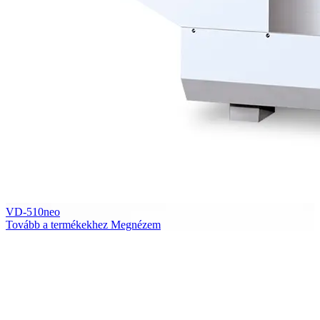
VD-510neo
Tovább a termékekhez
Megnézem