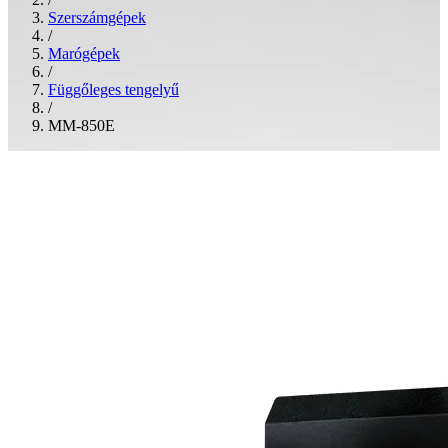
Szerszámgépek
/
Marógépek
/
Függőleges tengelyű
/
MM-850E