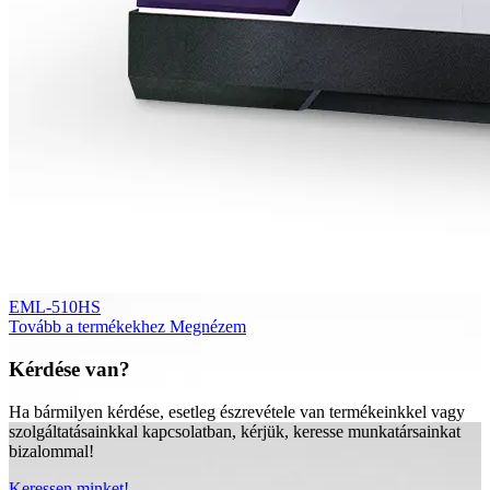
EML-510HS
Tovább a termékekhez
Megnézem
Kérdése van?
Ha bármilyen kérdése, esetleg észrevétele van termékeinkkel vagy
szolgáltatásainkkal kapcsolatban, kérjük, keresse munkatársainkat
bizalommal!
Keressen minket!