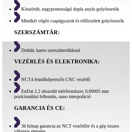
Köszörült, nagypontosságú dupla anyás golyósorsók
Mindkét végén csapágyazott és előfeszített golyósorsók
SZERSZÁMTÁR:
Dobtár, karos szerszámváltással
VEZÉRLÉS ÉS ELEKTRONIKA:
NCT4 érintőképernyős CNC vezérlő
EnDat 2.2 abszolút mérőrendszer, 0,00005 mm
pozícionálási felbontás, nano interpoláció
GARANCIA ÉS CE:
36 hónap garancia az NCT vezérlőre és a gép összes
villamos elemére