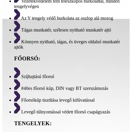
Vezetékvédelem fém teleszkópos burkolattal, minden
tengelyvégen
Az Y tengely védő burkolata az oszlop alá mozog
Tágas munkatér, szélesen nyitható munkatér ajtó
Könnyen nyitható, tágas, és üveges oldalsó munkatér
ajtók
FŐORSÓ:
Szíjhajtású főorsó
#40es főorsó kúp, DIN vagy BT szerszámozás
Főorsókúp tisztítása levegő kifúvatással
Levegő túlnyomással védett főorsó csapágyazás
TENGELYEK: