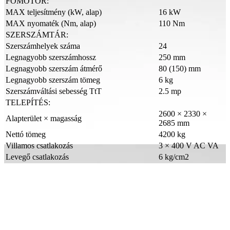
FŐMOTOR:
MAX teljesítmény (kW, alap)
16 kW
MAX nyomaték (Nm, alap)
110 Nm
SZERSZÁMTÁR:
Szerszámhelyek száma
24
Legnagyobb szerszámhossz
250 mm
Legnagyobb szerszám átmérő
80 (150) mm
Legnagyobb szerszám tömeg
6 kg
Szerszámváltási sebesség TtT
2.5 mp
TELEPÍTÉS:
2600 × 2330 ×
Alapterület × magasság
2685 mm
Nettó tömeg
4200 kg
Villamos csatlakozás
3 × 400 V AC VA
Levegő csatlakozás
6 kg/cm2