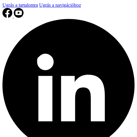
Ugrás a tartalomra
Ugrás a navigációhoz