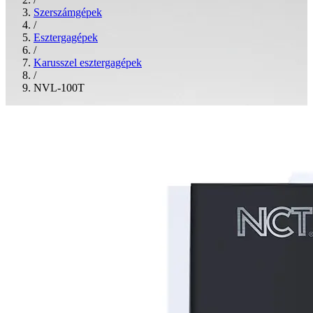
Szerszámgépek
/
Esztergagépek
/
Karusszel esztergagépek
/
NVL-100T