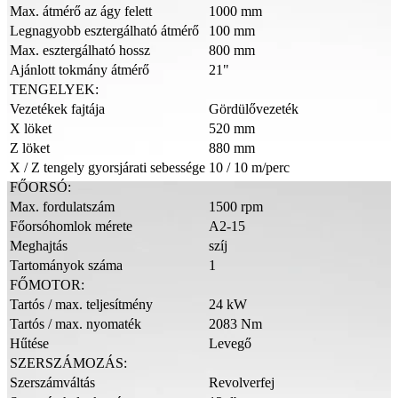
Max. átmérő az ágy felett
1000 mm
Legnagyobb esztergálható átmérő
100 mm
Max. esztergálható hossz
800 mm
Ajánlott tokmány átmérő
21"
TENGELYEK:
Vezetékek fajtája
Gördülővezeték
X löket
520 mm
Z löket
880 mm
X / Z tengely gyorsjárati sebessége
10 / 10 m/perc
FŐORSÓ:
Max. fordulatszám
1500 rpm
Főorsóhomlok mérete
A2-15
Meghajtás
szíj
Tartományok száma
1
FŐMOTOR:
Tartós / max. teljesítmény
24 kW
Tartós / max. nyomaték
2083 Nm
Hűtése
Levegő
SZERSZÁMOZÁS:
Szerszámváltás
Revolverfej