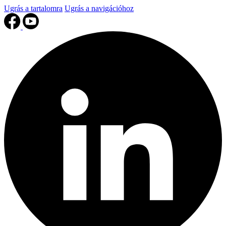
Ugrás a tartalomra
Ugrás a navigációhoz