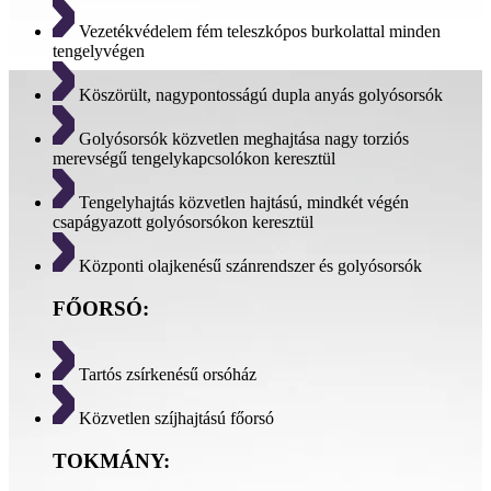
Vezetékvédelem fém teleszkópos burkolattal minden
tengelyvégen
Köszörült, nagypontosságú dupla anyás golyósorsók
Golyósorsók közvetlen meghajtása nagy torziós
merevségű tengelykapcsolókon keresztül
Tengelyhajtás közvetlen hajtású, mindkét végén
csapágyazott golyósorsókon keresztül
Központi olajkenésű szánrendszer és golyósorsók
FŐORSÓ:
Tartós zsírkenésű orsóház
Közvetlen szíjhajtású főorsó
TOKMÁNY: