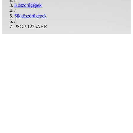
Köszörűgépek
/
Síkköszörűgépek
/
PSGP-1225AHR