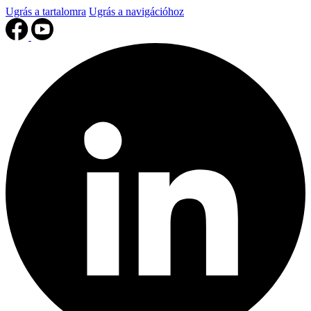
Ugrás a tartalomra
Ugrás a navigációhoz