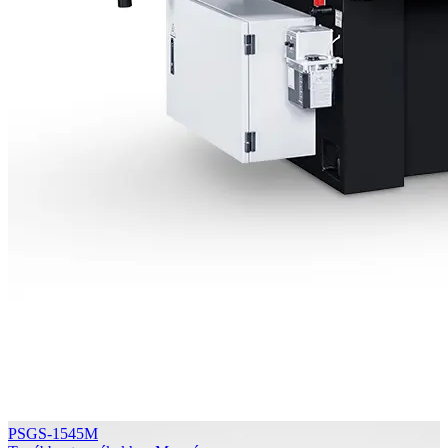
PSGS-1545M