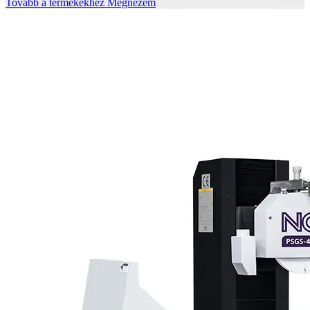
Tovább a termékekhez
Megnézem