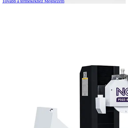
Tovább a termékekhez
Megnézem