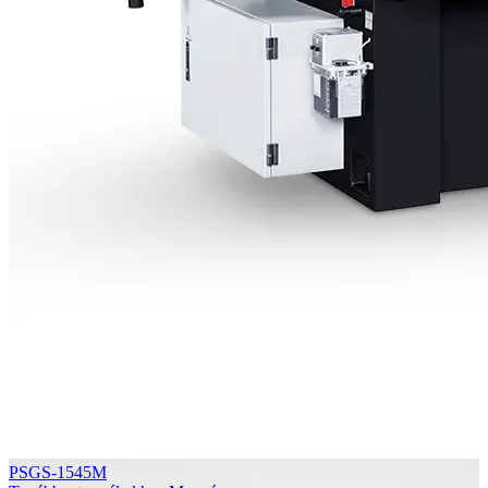
PSGS-1545M