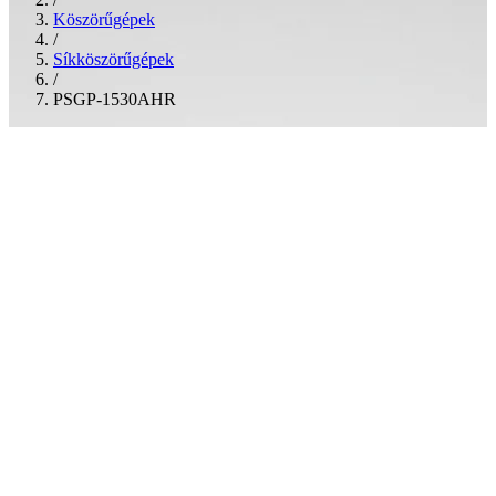
Köszörűgépek
/
Síkköszörűgépek
/
PSGP-1530AHR