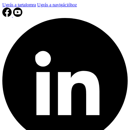
Ugrás a tartalomra
Ugrás a navigációhoz