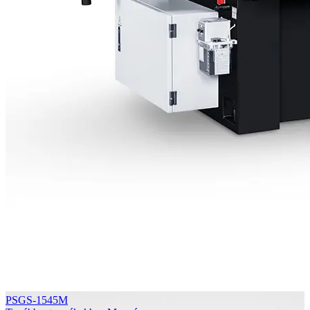
PSGS-1545M