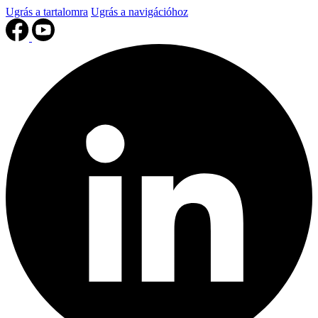
Ugrás a tartalomra
Ugrás a navigációhoz