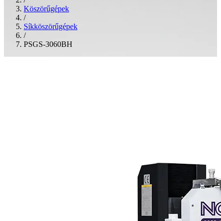
Köszörűgépek
/
Síkköszörűgépek
/
PSGS-3060BH