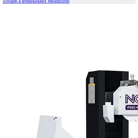
Tovább a termékekhez
Megnézem