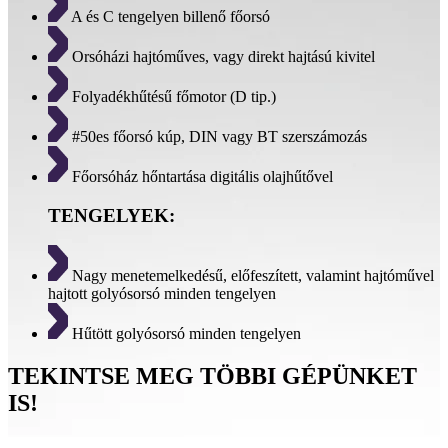
A és C tengelyen billenő főorsó
Orsóházi hajtóműves, vagy direkt hajtású kivitel
Folyadékhűtésű főmotor (D tip.)
#50es főorsó kúp, DIN vagy BT szerszámozás
Főorsóház hőntartása digitális olajhűtővel
TENGELYEK:
Nagy menetemelkedésű, előfeszített, valamint hajtóművel
hajtott golyósorsó minden tengelyen
Hűtött golyósorsó minden tengelyen
TEKINTSE MEG TÖBBI GÉPÜNKET
IS!