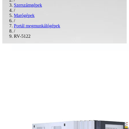
Szerszámgépek
/
Marógépek
/
Portál megmunkálógépek
/
RV-5122