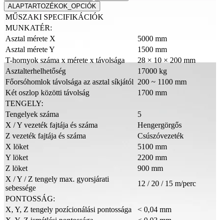
ALAPTARTOZÉKOK_OPCIÓK
MŰSZAKI SPECIFIKÁCIÓK
MUNKATÉR:
Asztal mérete X
5000 mm
Asztal mérete Y
1500 mm
T-hornyok száma x mérete x távolsága
28 × 10 × 200 mm
Asztalterhelhetőség
17000 kg
Főorsóhomlok távolsága az asztal síkjától
200 ~ 1100 mm
Két oszlop közötti távolság
1700 mm
TENGELY:
Tengelyek száma
5
X / Y vezeték fajtája és száma
Hengergörgős
Z vezeték fajtája és száma
Csúszóvezeték
X löket
5100 mm
Y löket
2200 mm
Z löket
900 mm
X / Y / Z tengely max. gyorsjárati
12 / 20 / 15 m/perc
sebessége
PONTOSSÁG:
X, Y, Z tengely pozícionálási pontossága
< 0,04 mm