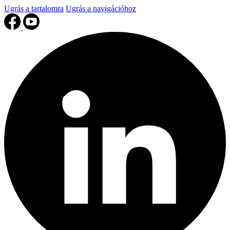
Ugrás a tartalomra
Ugrás a navigációhoz