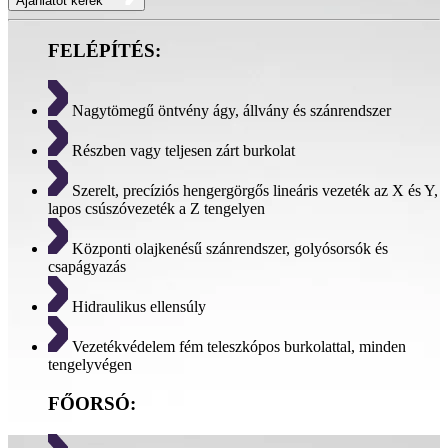
Ajánlatot kérek
FELÉPÍTÉS:
Nagytömegű öntvény ágy, állvány és szánrendszer
Részben vagy teljesen zárt burkolat
Szerelt, precíziós hengergörgős lineáris vezeték az X és Y,
lapos csúszóvezeték a Z tengelyen
Központi olajkenésű szánrendszer, golyósorsók és
csapágyazás
Hidraulikus ellensúly
Vezetékvédelem fém teleszkópos burkolattal, minden
tengelyvégen
FŐORSÓ: