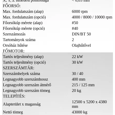
X, Y, Z ismétlési pontossága
< 0,03 mm
FŐORSÓ:
Max. fordulatszám (alap)
6000 rpm
Max. fordulatszám (opció)
4000 / 8000 / 10000 rpm
Főorsókúp mérete (alap)
#50
Főorsókúp mérete (opció)
#40
Szerszámozás
DIN/BT 50
Tartományok száma
2
Orsóház hűtése
Olajhűtővel
FŐMOTOR:
Tartós teljesítmény (alap)
22 kW
Tartós teljesítmény (opció)
30 kW
SZERSZÁMTÁR:
Szerszámhelyek száma
30 / 40
Legnagyobb szerszámhossz
400 mm
Legnagyobb szerszám átmérő
215 / 125 mm
Legnagyobb szerszám tömeg
20 kg
TELEPÍTÉS:
12500 x 5200 x 4380
Alapterület x magasság
mm
Nettó tömeg
43000 kg