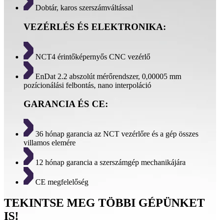
Dobtár, karos szerszámváltással
VEZÉRLÉS ÉS ELEKTRONIKA:
NCT4 érintőképernyős CNC vezérlő
EnDat 2.2 abszolút mérőrendszer, 0,00005 mm
pozícionálási felbontás, nano interpoláció
GARANCIA ÉS CE:
36 hónap garancia az NCT vezérlőre és a gép összes
villamos elemére
12 hónap garancia a szerszámgép mechanikájára
CE megfelelőség
TEKINTSE MEG TÖBBI GÉPÜNKET
IS!