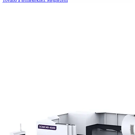
Tovább a termékekhez
Megnézem