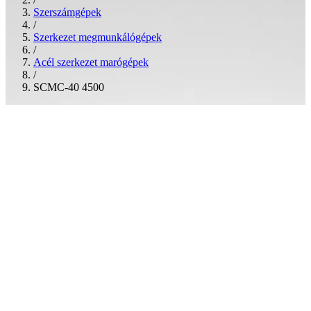
Szerszámgépek
/
Szerkezet megmunkálógépek
/
Acél szerkezet marógépek
/
SCMC-40 4500