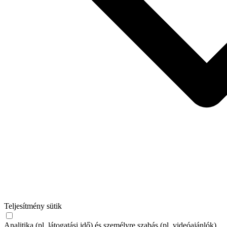
Teljesítmény sütik
Analitika (pl. látogatási idő) és személyre szabás (pl. videóajánlók)