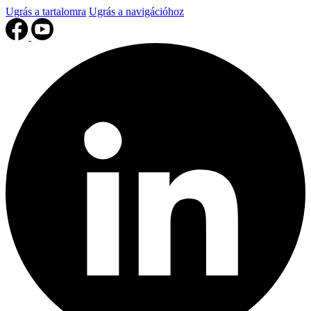
Ugrás a tartalomra
Ugrás a navigációhoz