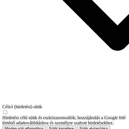
Célzó (hirdetési) sütik
Hirdetési célú sütik és eszközazonosítók; hozzájárulás a Google felé
történő adattovábbításhoz és személyre szabott hirdetésekhez.
Minden süti elfogadása
Sütik kezelése
Sütik elutasítása