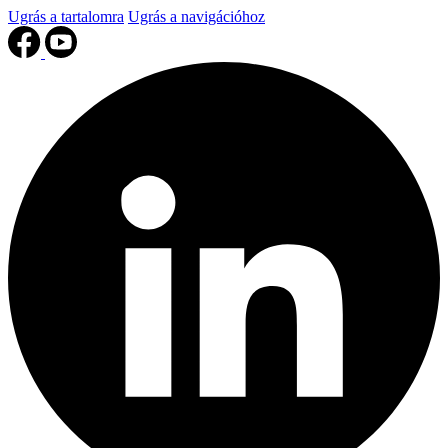
Ugrás a tartalomra
Ugrás a navigációhoz