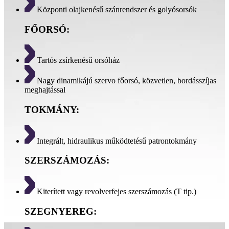
Központi olajkenésű szánrendszer és golyósorsók
FŐORSÓ:
Tartós zsírkenésű orsóház
Nagy dinamikájú szervo főorsó, közvetlen, bordásszíjas
meghajtással
TOKMÁNY:
Integrált, hidraulikus működtetésű patrontokmány
SZERSZÁMOZÁS:
Kiterített vagy revolverfejes szerszámozás (T tip.)
SZEGNYEREG: