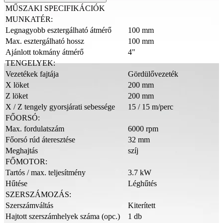
MŰSZAKI SPECIFIKÁCIÓK
MUNKATÉR:
Legnagyobb esztergálható átmérő
100 mm
Max. esztergálható hossz
100 mm
Ajánlott tokmány átmérő
4"
TENGELYEK:
Vezetékek fajtája
Gördülővezeték
X löket
200 mm
Z löket
200 mm
X / Z tengely gyorsjárati sebessége
15 / 15 m/perc
FŐORSÓ:
Max. fordulatszám
6000 rpm
Főorsó rúd áteresztése
32 mm
Meghajtás
szíj
FŐMOTOR:
Tartós / max. teljesítmény
3.7 kW
Hűtése
Léghűtés
SZERSZÁMOZÁS:
Szerszámváltás
Kiterített
Hajtott szerszámhelyek száma (opc.)
1 db