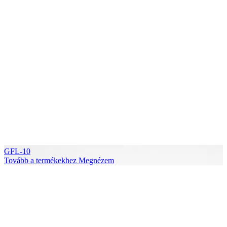
GFL-10
Tovább a termékekhez
Megnézem