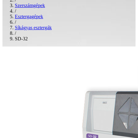
Szerszámgépek
/
Esztergagépek
/
Síkágyas esztergák
/
SD-32