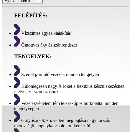
Ajánlatot kérek
FELÉPÍTÉS:
Vízszintes ágyas kialakítás
Öntöttvas ágy és szánrendszer
TENGELYEK:
Szerelt gördülő vezeték minden tengelyen
Különlegesen nagy X löket a flexibilis készülékezéshez,
illetve szerszámozáshoz
Vezetékvédelem fém teleszkópos burkolattal minden
tengelyvégen
Golyósorsók közvetlen meghajtása nagy torziós
merevségű tengelykapcsolókon keresztül