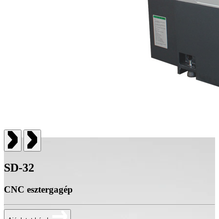
SD-32
CNC esztergagép