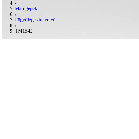
/
Marógépek
/
Függőleges tengelyű
/
TM15-E