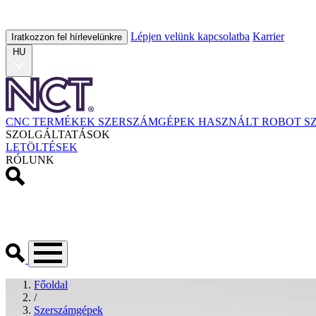
Lépjen velünk kapcsolatba
Karrier
Iratkozzon fel hírlevelünkre
HU
CNC TERMÉKEK
SZERSZÁMGÉPEK
HASZNÁLT
ROBOT
S
SZOLGÁLTATÁSOK
LETÖLTÉSEK
RÓLUNK
Főoldal
/
Szerszámgépek