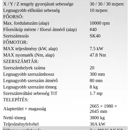
X / Y / Z tengely gyorsjárati sebessége
30 / 30 / 30 m/perc
Legnagyobb előtolási sebesség
10 m/perc
FŐORSÓ:
Max. fordulatszám (alap)
10000 rpm
Főorsókúp mérete / főorsó átmérő (alap)
#40
Szerszámozás
SK40
FŐMOTOR:
MAX teljesítmény (kW, alap)
7.5 kW
MAX nyomaték (Nm, alap)
47.8 Nm
SZERSZÁMTÁR:
Szerszámhelyek száma
20
Legnagyobb szerszámhossz
300 mm
Legnagyobb szerszám átmérő
80 mm
Legnagyobb szerszám tömeg
8 kg
Szerszámváltási sebesség TtT
1.7 mp
TELEPÍTÉS:
2665 × 1980 ×
Alapterület × magasság
2645 mm
Nettó tömeg
3800 kg
Teljesíményfelvétel
30A kW