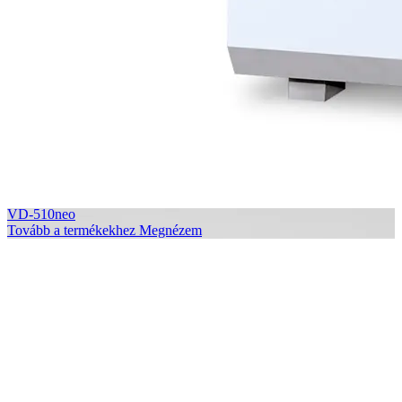
VD-510neo
Tovább a termékekhez
Megnézem