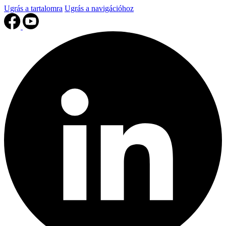
Ugrás a tartalomra
Ugrás a navigációhoz