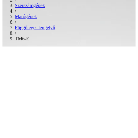
Szerszámgépek
/
Marógépek
/
Függőleges tengelyű
/
TM6-E