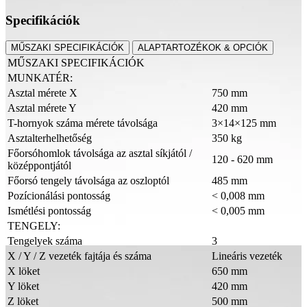
Specifikációk
MŰSZAKI SPECIFIKÁCIÓK
ALAPTARTOZÉKOK & OPCIÓK
MŰSZAKI SPECIFIKÁCIÓK
MUNKATÉR:
Asztal mérete X
750 mm
Asztal mérete Y
420 mm
T-hornyok száma mérete távolsága
3×14×125 mm
Asztalterhelhetőség
350 kg
Főorsóhomlok távolsága az asztal síkjától /
120 - 620 mm
középpontjától
Főorsó tengely távolsága az oszloptól
485 mm
Pozícionálási pontosság
< 0,008 mm
Ismétlési pontosság
< 0,005 mm
TENGELY:
Tengelyek száma
3
X / Y / Z vezeték fajtája és száma
Lineáris vezeték
X löket
650 mm
Y löket
420 mm
Z löket
500 mm