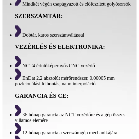
Mindkét végén csapágyazott és előfeszített golyósorsók
SZERSZÁMTÁR:
Dobtár, karos szerszámváltással
VEZÉRLÉS ÉS ELEKTRONIKA:
NCT4 érintőképernyős CNC vezérlő
EnDat 2.2 abszolút mérőrendszer, 0,00005 mm
pozícionálási felbontás, nano interpoláció
GARANCIA ÉS CE:
36 hónap garancia az NCT vezérlőre és a gép összes
villamos elemére
12 hónap garancia a szerszámgép mechanikájára