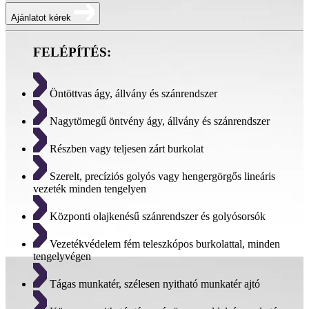
Ajánlatot kérek
FELÉPÍTÉS:
Öntöttvas ágy, állvány és szánrendszer
Nagytömegű öntvény ágy, állvány és szánrendszer
Részben vagy teljesen zárt burkolat
Szerelt, precíziós golyós vagy hengergörgős lineáris
vezeték minden tengelyen
Központi olajkenésű szánrendszer és golyósorsók
Vezetékvédelem fém teleszkópos burkolattal, minden
tengelyvégen
Tágas munkatér, szélesen nyitható munkatér ajtó