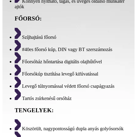
Könnyen nyitható, tágas, és üveges oldalsó munkatér
ajtók
FŐORSÓ:
Szíjhajtású főorsó
#40es főorsó kúp, DIN vagy BT szerszámozás
Főorsóház hőntartása digitális olajhűtővel
Főorsókúp tisztítása levegő kifúvatással
Levegő túlnyomással védett főorsó csapágyazás
Tartós zsírkenésű orsóház
TENGELYEK:
Köszörült, nagypontosságú dupla anyás golyósorsók