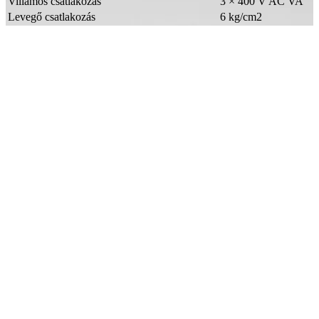
Villamos csatlakozás
3 × 400 V AC VA
Levegő csatlakozás
6 kg/cm2