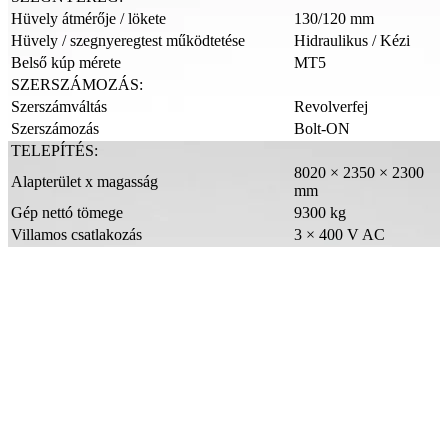
Hüvely átmérője / lökete
130/120 mm
Hüvely / szegnyeregtest működtetése
Hidraulikus / Kézi
Belső kúp mérete
MT5
SZERSZÁMOZÁS:
Szerszámváltás
Revolverfej
Szerszámozás
Bolt-ON
TELEPÍTÉS:
8020 × 2350 × 2300
Alapterület x magasság
mm
Gép nettó tömege
9300 kg
Villamos csatlakozás
3 × 400 V AC