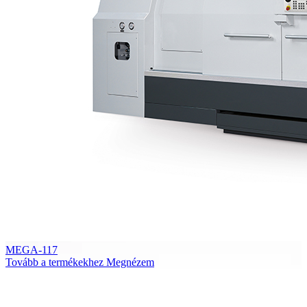
MEGA-117
Tovább a termékekhez
Megnézem