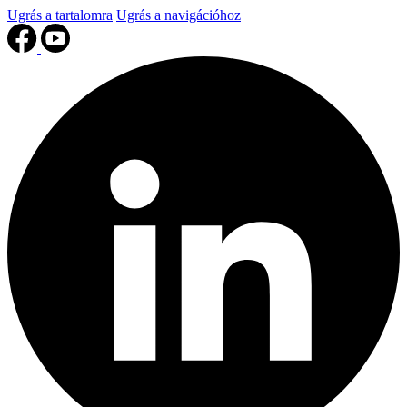
Ugrás a tartalomra
Ugrás a navigációhoz