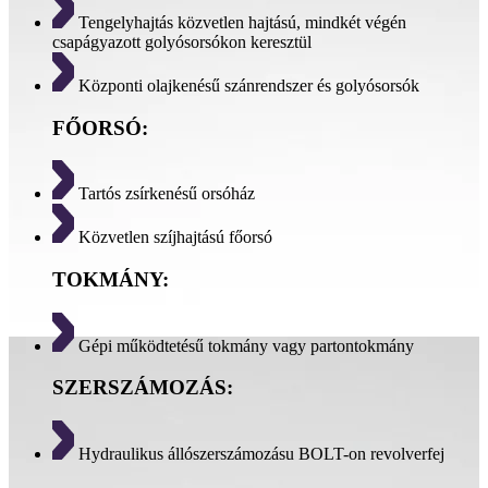
Tengelyhajtás közvetlen hajtású, mindkét végén
csapágyazott golyósorsókon keresztül
Központi olajkenésű szánrendszer és golyósorsók
FŐORSÓ:
Tartós zsírkenésű orsóház
Közvetlen szíjhajtású főorsó
TOKMÁNY:
Gépi működtetésű tokmány vagy partontokmány
SZERSZÁMOZÁS:
Hydraulikus állószerszámozásu BOLT-on revolverfej