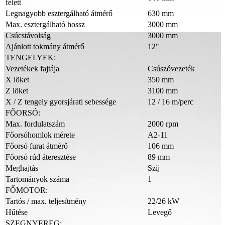
felett
Legnagyobb esztergálható átmérő
630 mm
Max. esztergálható hossz
3000 mm
Csúcstávolság
3000 mm
Ajánlott tokmány átmérő
12"
TENGELYEK:
Vezetékek fajtája
Csúszóvezeték
X löket
350 mm
Z löket
3100 mm
X / Z tengely gyorsjárati sebessége
12 / 16 m/perc
FŐORSÓ:
Max. fordulatszám
2000 rpm
Főorsóhomlok mérete
A2-11
Főorsó furat átmérő
106 mm
Főorsó rúd áteresztése
89 mm
Meghajtás
Szíj
Tartományok száma
1
FŐMOTOR:
Tartós / max. teljesítmény
22/26 kW
Hűtése
Levegő
SZEGNYEREG: