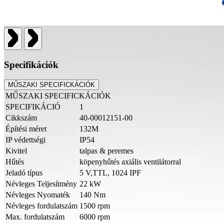
Specifikációk
MŰSZAKI SPECIFICKÁCIÓK
MŰSZAKI SPECIFICKÁCIÓK
SPECIFIKÁCIÓ
1
Cikkszám
40-00012151-00
Építési méret
132M
IP védettségi
IP54
Kivitel
talpas & peremes
Hűtés
köpenyhűtés axiális ventilátorral
Jeladó típus
5 V,TTL, 1024 IPF
Névleges Teljesítmény
22 kW
Névleges Nyomaték
140 Nm
Névleges fordulatszám
1500 rpm
Max. fordulatszám
6000 rpm