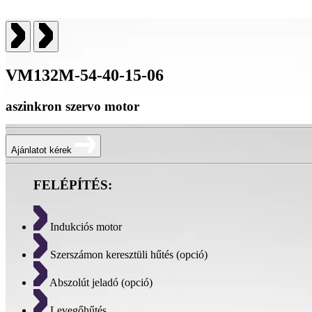
VM132M-54-40-15-06
aszinkron szervo motor
Ajánlatot kérek
FELÉPÍTÉS:
Indukciós motor
Szerszámon keresztüli hűtés (opció)
Abszolút jeladó (opció)
Levegőhűtés