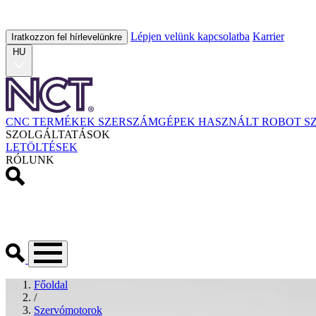
Lépjen velünk kapcsolatba
Karrier
Iratkozzon fel hírlevelünkre
HU
CNC TERMÉKEK
SZERSZÁMGÉPEK
HASZNÁLT
ROBOT
S
SZOLGÁLTATÁSOK
LETÖLTÉSEK
RÓLUNK
Főoldal
/
Szervómotorok