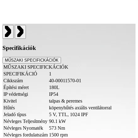
Specifikációk
MŰSZAKI SPECIFICKÁCIÓK
MŰSZAKI SPECIFICKÁCIÓK
SPECIFIKÁCIÓ
1
Cikkszám
40-00011570-01
Építési méret
180L
IP védettségi
IP54
Kivitel
talpas & peremes
Hűtés
köpenyhűtés axiális ventilátorral
Jeladó típus
5 V, TTL, 1024 IPF
Névleges Teljesítmény
90.1 kW
Névleges Nyomaték
573 Nm
Névleges fordulatszám
1500 rpm