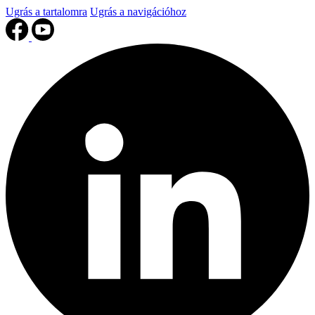
Ugrás a tartalomra
Ugrás a navigációhoz