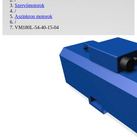
Szervómotorok
/
Aszinkron motorok
/
VM180L-54-40-15-04