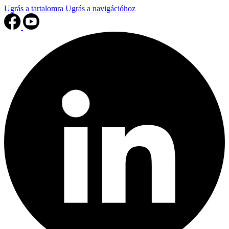
Ugrás a tartalomra
Ugrás a navigációhoz