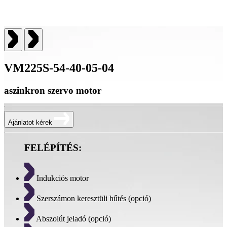
VM225S-54-40-05-04
aszinkron szervo motor
Ajánlatot kérek
FELÉPÍTÉS:
Indukciós motor
Szerszámon keresztüli hűtés (opció)
Abszolút jeladó (opció)