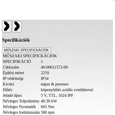
Specifikációk
MŰSZAKI SPECIFICKÁCIÓK
MŰSZAKI SPECIFICKÁCIÓK
SPECIFIKÁCIÓ
1
Cikkszám
40-00011572-00
Építési méret
225S
IP védettségi
IP54
Kivitel
talpas & peremes
Hűtés
köpenyhűtés axiális ventilátorral
Jeladó típus
5 V, TTL, 1024 IPF
Névleges Teljesítmény
40.39 kW
Névleges Nyomaték
665 Nm
Névleges fordulatszám
580 rpm