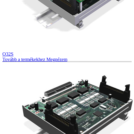
O32S
Tovább a termékekhez
Megnézem