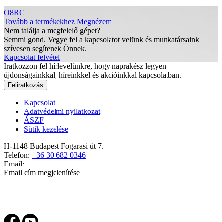
O8RC
Tovább a termékekhez
Megnézem
Nem találja a megfelelő gépet?
Semmi gond. Vegye fel a kapcsolatot velünk és munkatársaink
szívesen segítenek Önnek.
Kapcsolat felvétel
Iratkozzon fel hírlevelünkre, hogy naprakész legyen
újdonságainkkal, híreinkkel és akcióinkkal kapcsolatban.
Feliratkozás
Kapcsolat
Adatvédelmi nyilatkozat
ÁSZF
Sütik kezelése
H-1148 Budapest Fogarasi út 7.
Telefon:
+36 30 682 0346
Email:
Email cím megjelenítése