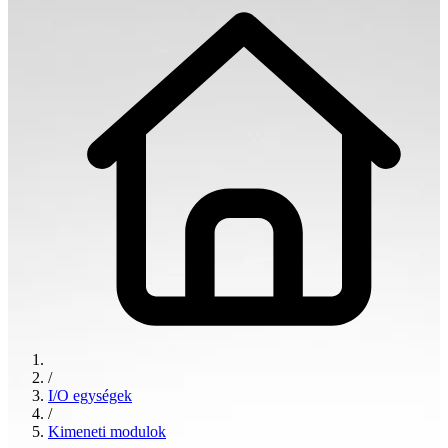
/
I/O egységek
/
Kimeneti modulok