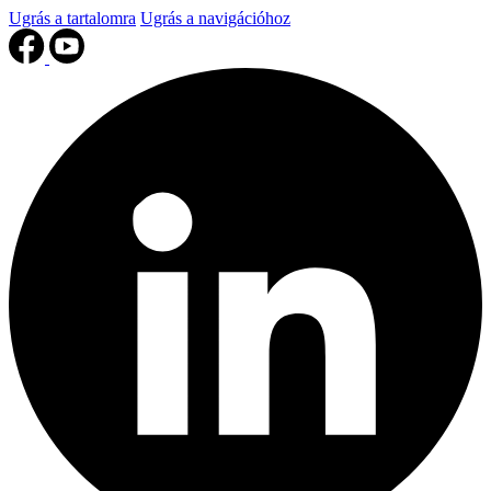
Ugrás a tartalomra
Ugrás a navigációhoz