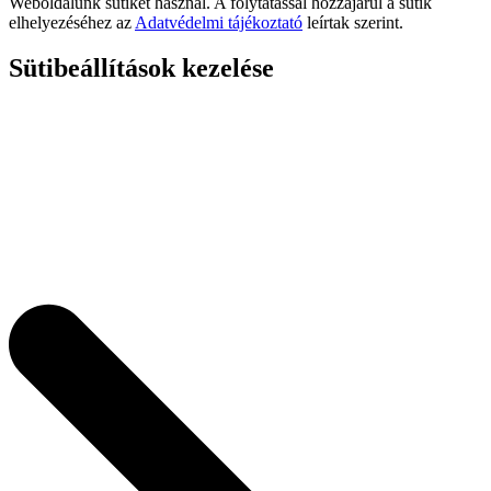
Weboldalunk sütiket használ. A folytatással hozzájárul a sütik
elhelyezéséhez az
Adatvédelmi tájékoztató
leírtak szerint.
Sütibeállítások kezelése