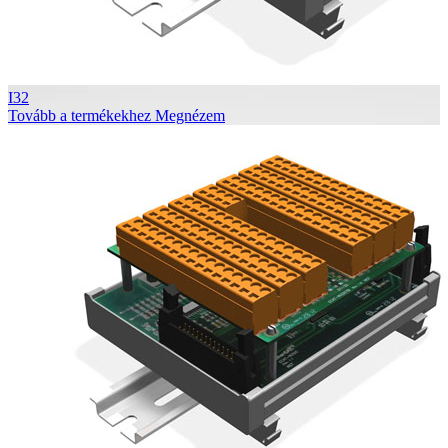
I32
Tovább a termékekhez
Megnézem