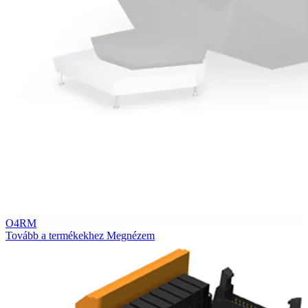
O4RM
Tovább a termékekhez
Megnézem