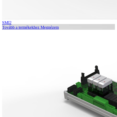
SMI2
Tovább a termékekhez
Megnézem