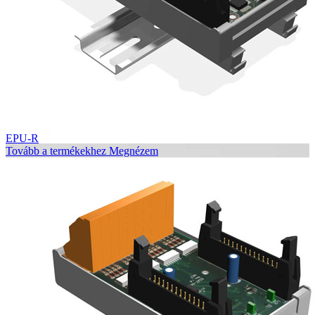
EPU-R
Tovább a termékekhez
Megnézem