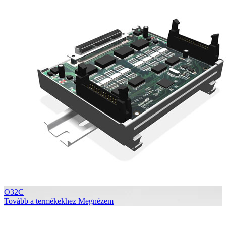
O32C
Tovább a termékekhez
Megnézem