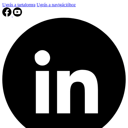
Ugrás a tartalomra
Ugrás a navigációhoz