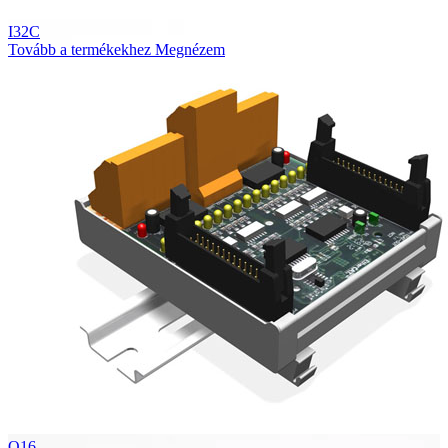
I32C
Tovább a termékekhez
Megnézem
O16