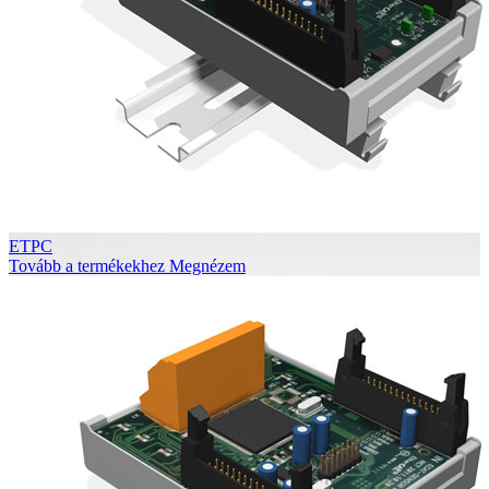
ETPC
Tovább a termékekhez
Megnézem