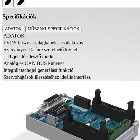
Specifikációk
ADATOK
MŰSZAKI SPECIFIKÁCIÓK
ADATOK
LVDS buszos szalagkábeles csatlakozás
Szabványos C-sínre szerelhető kivitel
TTL jeladó-illesztő modul
Analóg és CAN BUS kimenet
Integrált tachojel generálási funkció
Szervohajtások illesztéséhez ideális interfész