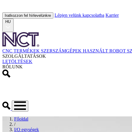
Lépjen velünk kapcsolatba
Karrier
Iratkozzon fel hírlevelünkre
HU
CNC TERMÉKEK
SZERSZÁMGÉPEK
HASZNÁLT
ROBOT
S
SZOLGÁLTATÁSOK
LETÖLTÉSEK
RÓLUNK
Főoldal
/
I/O egységek