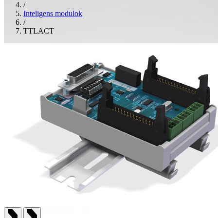
/
Inteligens modulok
/
TTLACT