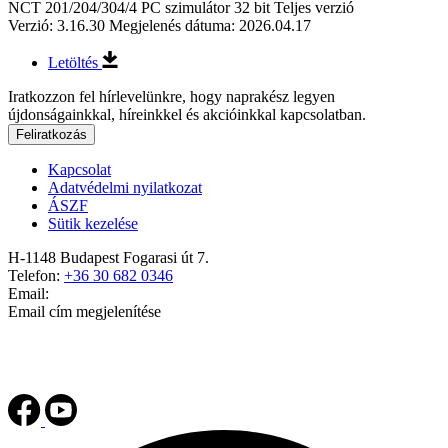
NCT 201/204/304/4 PC szimulátor 32 bit Teljes verzió
Verzió: 3.16.30
Megjelenés dátuma: 2026.04.17
Letöltés
Iratkozzon fel hírlevelünkre, hogy naprakész legyen
újdonságainkkal, híreinkkel és akcióinkkal kapcsolatban.
Feliratkozás
Kapcsolat
Adatvédelmi nyilatkozat
ÁSZF
Sütik kezelése
H-1148 Budapest Fogarasi út 7.
Telefon:
+36 30 682 0346
Email:
Email cím megjelenítése