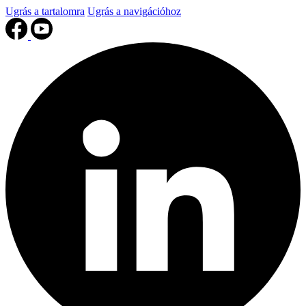
Ugrás a tartalomra
Ugrás a navigációhoz