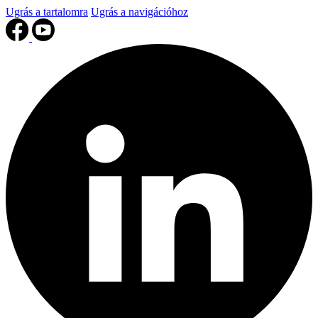
Ugrás a tartalomra
Ugrás a navigációhoz