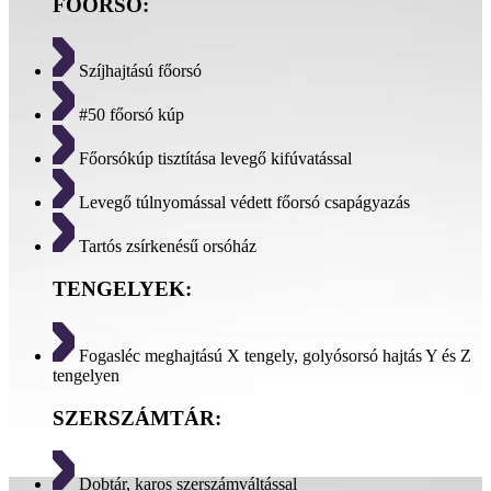
FŐORSÓ:
Szíjhajtású főorsó
#50 főorsó kúp
Főorsókúp tisztítása levegő kifúvatással
Levegő túlnyomással védett főorsó csapágyazás
Tartós zsírkenésű orsóház
TENGELYEK:
Fogasléc meghajtású X tengely, golyósorsó hajtás Y és Z
tengelyen
SZERSZÁMTÁR:
Dobtár, karos szerszámváltással