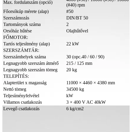
Max. fordulatszám (opció)
(#40) rpm
Főorsókúp mérete (alap)
#50
Szerszámozás
DIN/BT 50
Tartományok száma
2
Orsóház hűtése
Olajhűtővel
FŐMOTOR:
Tartós teljesítmény (alap)
22 kW
SZERSZÁMTÁR:
Szerszámhelyek száma
30 (opc.40 / 60 / 90)
Legnagyobb szerszám átmérő
215 / 125 mm
Legnagyobb szerszám tömeg
20 kg
TELEPÍTÉS:
Alapterület x magasság
11000 × 4460 × 4380 mm
Nettó tömeg
34500 kg
Teljesíményfelvétel
kW
Villamos csatlakozás
3 × 400 V AC 40kW
Levegő csatlakozás
6 kg/cm2