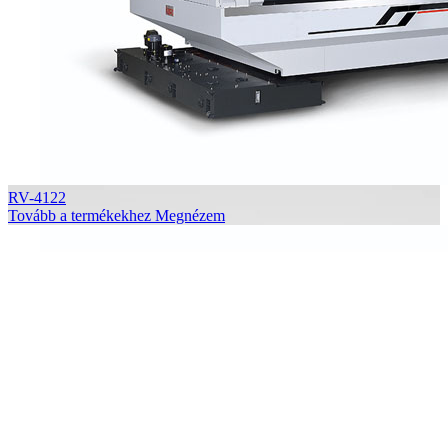
RV-4122
Tovább a termékekhez
Megnézem