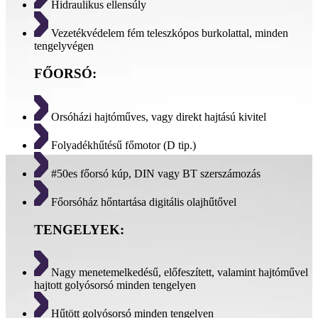
Hidraulikus ellensúly
Vezetékvédelem fém teleszkópos burkolattal, minden
tengelyvégen
FŐORSÓ:
Orsóházi hajtóműves, vagy direkt hajtású kivitel
Folyadékhűtésű főmotor (D tip.)
#50es főorsó kúp, DIN vagy BT szerszámozás
Főorsóház hőntartása digitális olajhűtővel
TENGELYEK:
Nagy menetemelkedésű, előfeszített, valamint hajtóművel
hajtott golyósorsó minden tengelyen
Hűtött golyósorsó minden tengelyen