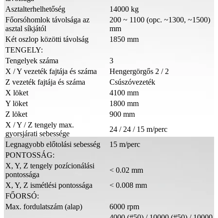
Asztalterhelhetőség
14000 kg
Főorsóhomlok távolsága az
200 ~ 1100 (opc. ~1300, ~1500)
asztal síkjától
mm
Két oszlop közötti távolság
1850 mm
TENGELY:
Tengelyek száma
3
X / Y vezeték fajtája és száma
Hengergörgős 2 / 2
Z vezeték fajtája és száma
Csúszóvezeték
X löket
4100 mm
Y löket
1800 mm
Z löket
900 mm
X / Y / Z tengely max.
24 / 24 / 15 m/perc
gyorsjárati sebessége
Legnagyobb előtolási sebesség
15 m/perc
PONTOSSÁG:
X, Y, Z tengely pozícionálási
< 0.02 mm
pontossága
X, Y, Z ismétlési pontossága
< 0.008 mm
FŐORSÓ:
Max. fordulatszám (alap)
6000 rpm
4000 (#50) / 10000 (#50) / 10000