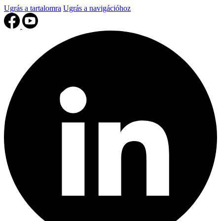
Ugrás a tartalomra
Ugrás a navigációhoz