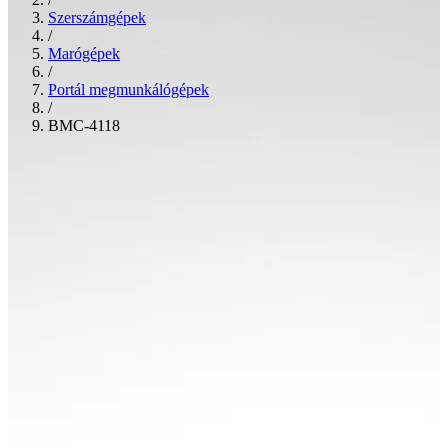
Szerszámgépek
/
Marógépek
/
Portál megmunkálógépek
/
BMC-4118