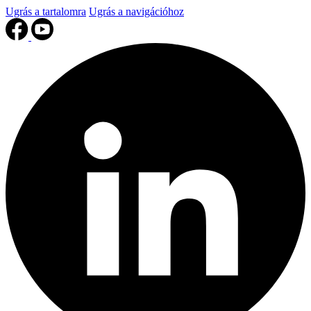
Ugrás a tartalomra
Ugrás a navigációhoz