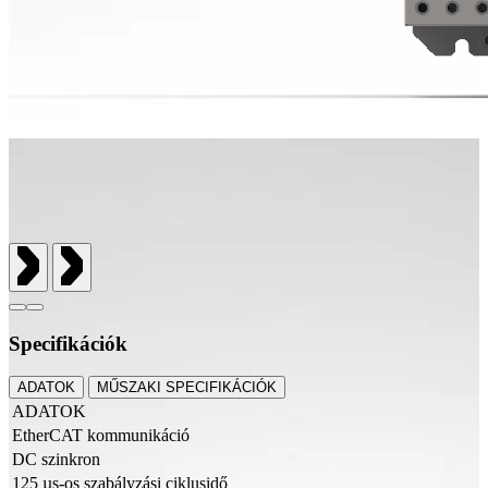
Specifikációk
ADATOK
MŰSZAKI SPECIFIKÁCIÓK
ADATOK
EtherCAT kommunikáció
DC szinkron
125 µs-os szabályzási ciklusidő