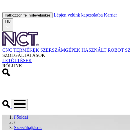
Lépjen velünk kapcsolatba
Karrier
Iratkozzon fel hírlevelünkre
HU
CNC TERMÉKEK
SZERSZÁMGÉPEK
HASZNÁLT
ROBOT
S
SZOLGÁLTATÁSOK
LETÖLTÉSEK
RÓLUNK
Főoldal
/
Szervóhajtások