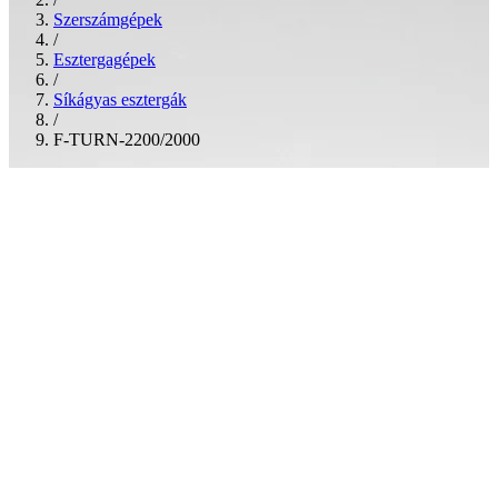
Szerszámgépek
/
Esztergagépek
/
Síkágyas esztergák
/
F-TURN-2200/2000