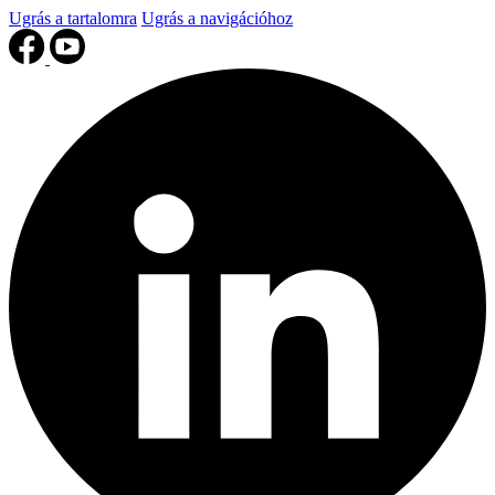
Ugrás a tartalomra
Ugrás a navigációhoz