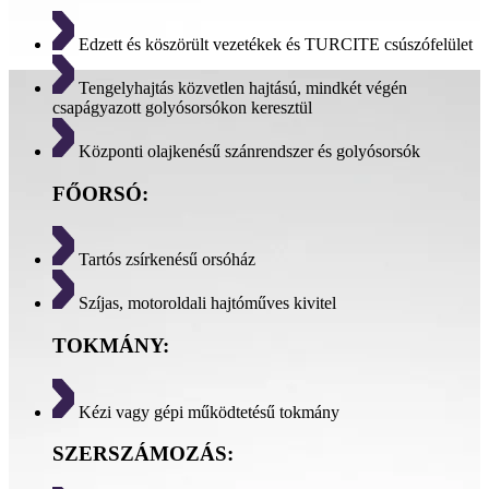
Edzett és köszörült vezetékek és TURCITE csúszófelület
Tengelyhajtás közvetlen hajtású, mindkét végén
csapágyazott golyósorsókon keresztül
Központi olajkenésű szánrendszer és golyósorsók
FŐORSÓ:
Tartós zsírkenésű orsóház
Szíjas, motoroldali hajtóműves kivitel
TOKMÁNY:
Kézi vagy gépi működtetésű tokmány
SZERSZÁMOZÁS: