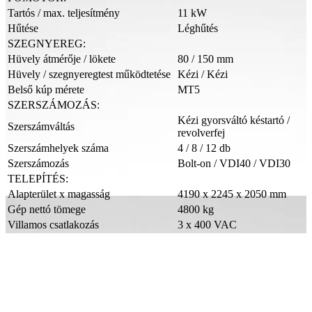
Tartós / max. teljesítmény
11 kW
Hűtése
Léghűtés
SZEGNYEREG:
Hüvely átmérője / lökete
80 / 150 mm
Hüvely / szegnyeregtest működtetése
Kézi / Kézi
Belső kúp mérete
MT5
SZERSZÁMOZÁS:
Kézi gyorsváltó késtartó /
Szerszámváltás
revolverfej
Szerszámhelyek száma
4 / 8 / 12 db
Szerszámozás
Bolt-on / VDI40 / VDI30
TELEPÍTÉS:
Alapterület x magasság
4190 x 2245 x 2050 mm
Gép nettó tömege
4800 kg
Villamos csatlakozás
3 x 400 VAC