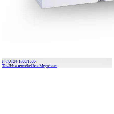
F-TURN-1600/1500
Tovább a termékekhez
Megnézem