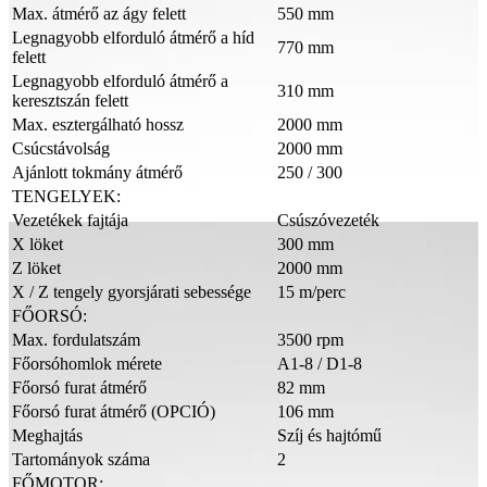
Max. átmérő az ágy felett
550 mm
Legnagyobb elforduló átmérő a híd
770 mm
felett
Legnagyobb elforduló átmérő a
310 mm
keresztszán felett
Max. esztergálható hossz
2000 mm
Csúcstávolság
2000 mm
Ajánlott tokmány átmérő
250 / 300
TENGELYEK:
Vezetékek fajtája
Csúszóvezeték
X löket
300 mm
Z löket
2000 mm
X / Z tengely gyorsjárati sebessége
15 m/perc
FŐORSÓ:
Max. fordulatszám
3500 rpm
Főorsóhomlok mérete
A1-8 / D1-8
Főorsó furat átmérő
82 mm
Főorsó furat átmérő (OPCIÓ)
106 mm
Meghajtás
Szíj és hajtómű
Tartományok száma
2
FŐMOTOR: